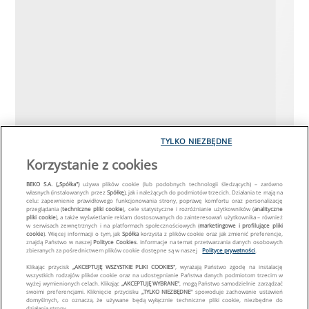
TYLKO NIEZBĘDNE
Korzystanie z cookies
BEKO S.A. („Spółka")
używa plików cookie (lub podobnych technologii śledzących) – zarówno
własnych (instalowanych przez
Spółkę
), jak i należących do podmiotów trzecich. Działania te mają na
celu: zapewnienie prawidłowego funkcjonowania strony, poprawę komfortu oraz personalizację
przeglądania (
techniczne pliki cookie
), cele statystyczne i rozróżnianie użytkowników (
analityczne
pliki cookie
), a także wyświetlanie reklam dostosowanych do zainteresowań użytkownika – również
w serwisach zewnętrznych i na platformach społecznościowych (
marketingowe i profilujące pliki
cookie
). Więcej informacji o tym, jak
Spółka
korzysta z plików cookie oraz jak zmienić preferencje,
znajdą Państwo w naszej
Polityce Cookies
. Informacje na temat przetwarzania danych osobowych
zbieranych za pośrednictwem plików cookie dostępne są w naszej
Polityce prywatności
.
Klikając przycisk
„AKCEPTUJĘ WSZYSTKIE PLIKI COOKIES"
, wyrażają Państwo zgodę na instalację
wszystkich rodzajów plików cookie oraz na udostępnianie Państwa danych podmiotom trzecim w
wyżej wymienionych celach. Klikając
„AKCEPTUJĘ WYBRANE"
, mogą Państwo samodzielnie zarządzać
swoimi preferencjami. Kliknięcie przycisku
„TYLKO NIEZBĘDNE"
spowoduje zachowanie ustawień
domyślnych, co oznacza, że używane będą wyłącznie techniczne pliki cookie, niezbędne do
działania strony.