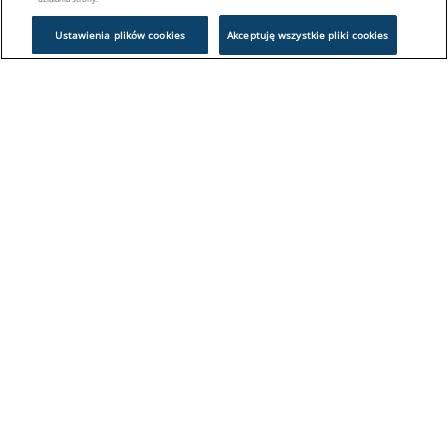
Ustawienia plików cookies
Akceptuję wszystkie pliki cookies
Problem z logowaniem?
Skontaktuj się z nami:
sklep@europeanappliances.com
22 244 1000