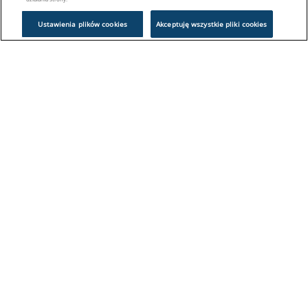
Ustawienia plików cookies
Akceptuję wszystkie pliki cookies
Problem z logowaniem?
Skontaktuj się z nami:
sklep@europeanappliances.com
22 244 1000