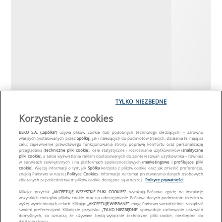
TYLKO NIEZBĘDNE
Korzystanie z cookies
BEKO S.A. („Spółka")
używa plików cookie (lub podobnych technologii śledzących) – zarówno
własnych (instalowanych przez
Spółkę
), jak i należących do podmiotów trzecich. Działania te mają na
celu: zapewnienie prawidłowego funkcjonowania strony, poprawę komfortu oraz personalizację
przeglądania (
techniczne pliki cookie
), cele statystyczne i rozróżnianie użytkowników (
analityczne
pliki cookie
), a także wyświetlanie reklam dostosowanych do zainteresowań użytkownika – również
w serwisach zewnętrznych i na platformach społecznościowych (
marketingowe i profilujące pliki
cookie
). Więcej informacji o tym, jak
Spółka
korzysta z plików cookie oraz jak zmienić preferencje,
znajdą Państwo w naszej
Polityce Cookies
. Informacje na temat przetwarzania danych osobowych
zbieranych za pośrednictwem plików cookie dostępne są w naszej
Polityce prywatności
.
Klikając przycisk
„AKCEPTUJĘ WSZYSTKIE PLIKI COOKIES"
, wyrażają Państwo zgodę na instalację
wszystkich rodzajów plików cookie oraz na udostępnianie Państwa danych podmiotom trzecim w
wyżej wymienionych celach. Klikając
„AKCEPTUJĘ WYBRANE"
, mogą Państwo samodzielnie zarządzać
swoimi preferencjami. Kliknięcie przycisku
„TYLKO NIEZBĘDNE"
spowoduje zachowanie ustawień
domyślnych, co oznacza, że używane będą wyłącznie techniczne pliki cookie, niezbędne do
działania strony.