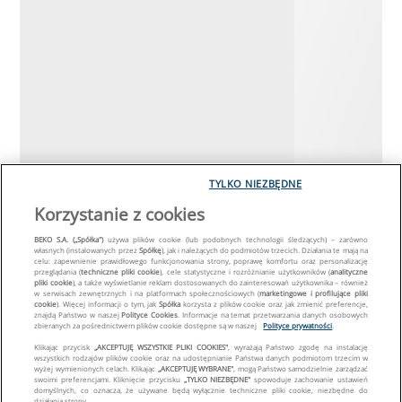
TYLKO NIEZBĘDNE
Korzystanie z cookies
BEKO S.A. („Spółka")
używa plików cookie (lub podobnych technologii śledzących) – zarówno
własnych (instalowanych przez
Spółkę
), jak i należących do podmiotów trzecich. Działania te mają na
celu: zapewnienie prawidłowego funkcjonowania strony, poprawę komfortu oraz personalizację
przeglądania (
techniczne pliki cookie
), cele statystyczne i rozróżnianie użytkowników (
analityczne
pliki cookie
), a także wyświetlanie reklam dostosowanych do zainteresowań użytkownika – również
w serwisach zewnętrznych i na platformach społecznościowych (
marketingowe i profilujące pliki
cookie
). Więcej informacji o tym, jak
Spółka
korzysta z plików cookie oraz jak zmienić preferencje,
znajdą Państwo w naszej
Polityce Cookies
. Informacje na temat przetwarzania danych osobowych
zbieranych za pośrednictwem plików cookie dostępne są w naszej
Polityce prywatności
.
Klikając przycisk
„AKCEPTUJĘ WSZYSTKIE PLIKI COOKIES"
, wyrażają Państwo zgodę na instalację
wszystkich rodzajów plików cookie oraz na udostępnianie Państwa danych podmiotom trzecim w
wyżej wymienionych celach. Klikając
„AKCEPTUJĘ WYBRANE"
, mogą Państwo samodzielnie zarządzać
swoimi preferencjami. Kliknięcie przycisku
„TYLKO NIEZBĘDNE"
spowoduje zachowanie ustawień
domyślnych, co oznacza, że używane będą wyłącznie techniczne pliki cookie, niezbędne do
działania strony.