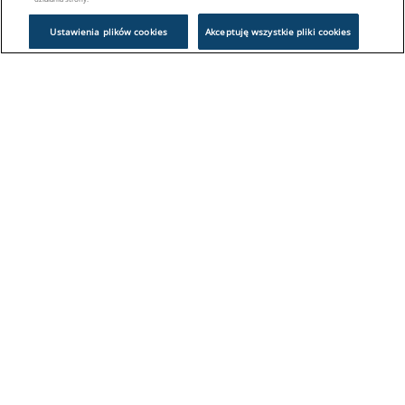
Ustawienia plików cookies
Akceptuję wszystkie pliki cookies
Problem z logowaniem?
Skontaktuj się z nami:
sklep@europeanappliances.com
22 244 1000