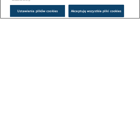
Ustawienia plików cookies
Akceptuję wszystkie pliki cookies
Problem z logowaniem?
Skontaktuj się z nami:
sklep@europeanappliances.com
22 244 1000