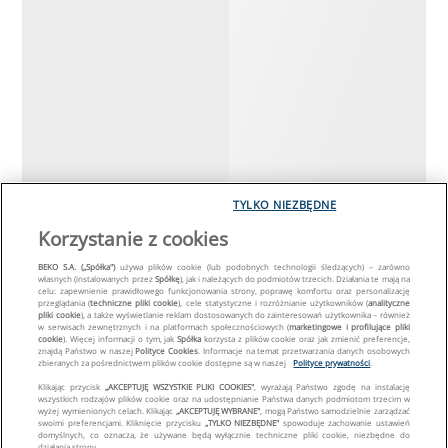
TYLKO NIEZBĘDNE
Korzystanie z cookies
BEKO S.A. („Spółka")
używa plików cookie (lub podobnych technologii śledzących) – zarówno
własnych (instalowanych przez
Spółkę
), jak i należących do podmiotów trzecich. Działania te mają na
celu: zapewnienie prawidłowego funkcjonowania strony, poprawę komfortu oraz personalizację
przeglądania (
techniczne pliki cookie
), cele statystyczne i rozróżnianie użytkowników (
analityczne
pliki cookie
), a także wyświetlanie reklam dostosowanych do zainteresowań użytkownika – również
w serwisach zewnętrznych i na platformach społecznościowych (
marketingowe i profilujące pliki
cookie
). Więcej informacji o tym, jak
Spółka
korzysta z plików cookie oraz jak zmienić preferencje,
znajdą Państwo w naszej
Polityce Cookies
. Informacje na temat przetwarzania danych osobowych
zbieranych za pośrednictwem plików cookie dostępne są w naszej
Polityce prywatności
.
Klikając przycisk
„AKCEPTUJĘ WSZYSTKIE PLIKI COOKIES"
, wyrażają Państwo zgodę na instalację
wszystkich rodzajów plików cookie oraz na udostępnianie Państwa danych podmiotom trzecim w
wyżej wymienionych celach. Klikając
„AKCEPTUJĘ WYBRANE"
, mogą Państwo samodzielnie zarządzać
swoimi preferencjami. Kliknięcie przycisku
„TYLKO NIEZBĘDNE"
spowoduje zachowanie ustawień
domyślnych, co oznacza, że używane będą wyłącznie techniczne pliki cookie, niezbędne do
działania strony.