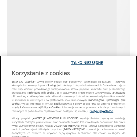
TYLKO NIEZBĘDNE
Korzystanie z cookies
BEKO S.A. („Spółka")
używa plików cookie (lub podobnych technologii śledzących) – zarówno
własnych (instalowanych przez
Spółkę
), jak i należących do podmiotów trzecich. Działania te mają na
celu: zapewnienie prawidłowego funkcjonowania strony, poprawę komfortu oraz personalizację
przeglądania (
techniczne pliki cookie
), cele statystyczne i rozróżnianie użytkowników (
analityczne
pliki cookie
), a także wyświetlanie reklam dostosowanych do zainteresowań użytkownika – również
w serwisach zewnętrznych i na platformach społecznościowych (
marketingowe i profilujące pliki
cookie
). Więcej informacji o tym, jak
Spółka
korzysta z plików cookie oraz jak zmienić preferencje,
znajdą Państwo w naszej
Polityce Cookies
. Informacje na temat przetwarzania danych osobowych
zbieranych za pośrednictwem plików cookie dostępne są w naszej
Polityce prywatności
.
Klikając przycisk
„AKCEPTUJĘ WSZYSTKIE PLIKI COOKIES"
, wyrażają Państwo zgodę na instalację
wszystkich rodzajów plików cookie oraz na udostępnianie Państwa danych podmiotom trzecim w
wyżej wymienionych celach. Klikając
„AKCEPTUJĘ WYBRANE"
, mogą Państwo samodzielnie zarządzać
swoimi preferencjami. Kliknięcie przycisku
„TYLKO NIEZBĘDNE"
spowoduje zachowanie ustawień
domyślnych, co oznacza, że używane będą wyłącznie techniczne pliki cookie, niezbędne do
działania strony.