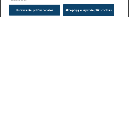
Ustawienia plików cookies
Akceptuję wszystkie pliki cookies
Problem z logowaniem?
Skontaktuj się z nami:
sklep@europeanappliances.com
22 244 1000