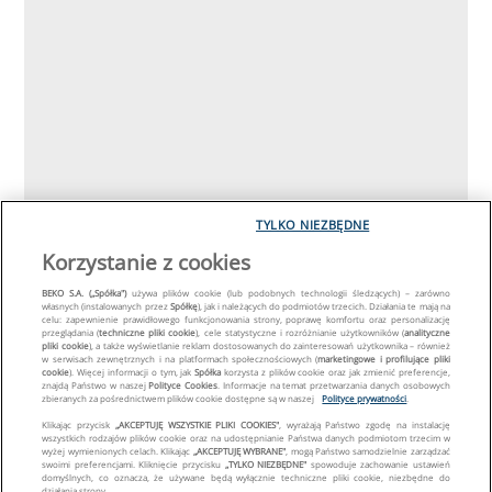
TYLKO NIEZBĘDNE
Korzystanie z cookies
BEKO S.A. („Spółka")
używa plików cookie (lub podobnych technologii śledzących) – zarówno
własnych (instalowanych przez
Spółkę
), jak i należących do podmiotów trzecich. Działania te mają na
celu: zapewnienie prawidłowego funkcjonowania strony, poprawę komfortu oraz personalizację
przeglądania (
techniczne pliki cookie
), cele statystyczne i rozróżnianie użytkowników (
analityczne
pliki cookie
), a także wyświetlanie reklam dostosowanych do zainteresowań użytkownika – również
w serwisach zewnętrznych i na platformach społecznościowych (
marketingowe i profilujące pliki
cookie
). Więcej informacji o tym, jak
Spółka
korzysta z plików cookie oraz jak zmienić preferencje,
znajdą Państwo w naszej
Polityce Cookies
. Informacje na temat przetwarzania danych osobowych
zbieranych za pośrednictwem plików cookie dostępne są w naszej
Polityce prywatności
.
Klikając przycisk
„AKCEPTUJĘ WSZYSTKIE PLIKI COOKIES"
, wyrażają Państwo zgodę na instalację
wszystkich rodzajów plików cookie oraz na udostępnianie Państwa danych podmiotom trzecim w
wyżej wymienionych celach. Klikając
„AKCEPTUJĘ WYBRANE"
, mogą Państwo samodzielnie zarządzać
swoimi preferencjami. Kliknięcie przycisku
„TYLKO NIEZBĘDNE"
spowoduje zachowanie ustawień
domyślnych, co oznacza, że używane będą wyłącznie techniczne pliki cookie, niezbędne do
działania strony.