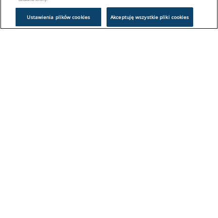
Ustawienia plików cookies
Akceptuję wszystkie pliki cookies
Problem z logowaniem?
Skontaktuj się z nami:
sklep@europeanappliances.com
22 244 1000