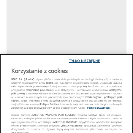
TYLKO NIEZBĘDNE
Korzystanie z cookies
BEKO S.A. („Spółka")
używa plików cookie (lub podobnych technologii śledzących) – zarówno
własnych (instalowanych przez
Spółkę
), jak i należących do podmiotów trzecich. Działania te mają na
celu: zapewnienie prawidłowego funkcjonowania strony, poprawę komfortu oraz personalizację
przeglądania (
techniczne pliki cookie
), cele statystyczne i rozróżnianie użytkowników (
analityczne
pliki cookie
), a także wyświetlanie reklam dostosowanych do zainteresowań użytkownika – również
w serwisach zewnętrznych i na platformach społecznościowych (
marketingowe i profilujące pliki
cookie
). Więcej informacji o tym, jak
Spółka
korzysta z plików cookie oraz jak zmienić preferencje,
znajdą Państwo w naszej
Polityce Cookies
. Informacje na temat przetwarzania danych osobowych
zbieranych za pośrednictwem plików cookie dostępne są w naszej
Polityce prywatności
.
Klikając przycisk
„AKCEPTUJĘ WSZYSTKIE PLIKI COOKIES"
, wyrażają Państwo zgodę na instalację
wszystkich rodzajów plików cookie oraz na udostępnianie Państwa danych podmiotom trzecim w
wyżej wymienionych celach. Klikając
„AKCEPTUJĘ WYBRANE"
, mogą Państwo samodzielnie zarządzać
swoimi preferencjami. Kliknięcie przycisku
„TYLKO NIEZBĘDNE"
spowoduje zachowanie ustawień
domyślnych, co oznacza, że używane będą wyłącznie techniczne pliki cookie, niezbędne do
działania strony.