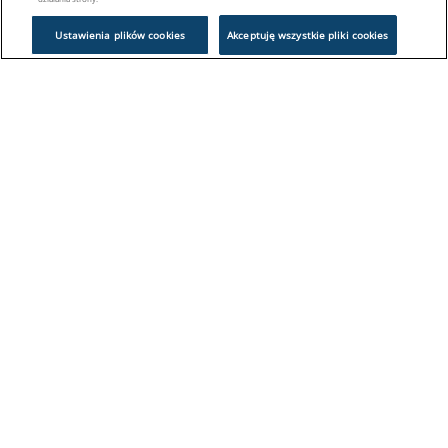
Ustawienia plików cookies
Akceptuję wszystkie pliki cookies
Problem z logowaniem?
Skontaktuj się z nami:
sklep@europeanappliances.com
22 244 1000