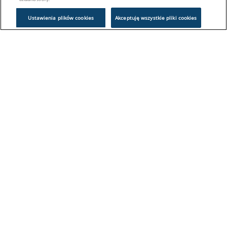
Ustawienia plików cookies
Akceptuję wszystkie pliki cookies
Problem z logowaniem?
Skontaktuj się z nami:
sklep@europeanappliances.com
22 244 1000