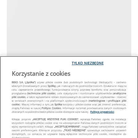
TYLKO NIEZBĘDNE
Korzystanie z cookies
BEKO S.A. („Spółka")
używa plików cookie (lub podobnych technologii śledzących) – zarówno
własnych (instalowanych przez
Spółkę
), jak i należących do podmiotów trzecich. Działania te mają na
celu: zapewnienie prawidłowego funkcjonowania strony, poprawę komfortu oraz personalizację
przeglądania (
techniczne pliki cookie
), cele statystyczne i rozróżnianie użytkowników (
analityczne
pliki cookie
), a także wyświetlanie reklam dostosowanych do zainteresowań użytkownika – również
w serwisach zewnętrznych i na platformach społecznościowych (
marketingowe i profilujące pliki
cookie
). Więcej informacji o tym, jak
Spółka
korzysta z plików cookie oraz jak zmienić preferencje,
znajdą Państwo w naszej
Polityce Cookies
. Informacje na temat przetwarzania danych osobowych
zbieranych za pośrednictwem plików cookie dostępne są w naszej
Polityce prywatności
.
Klikając przycisk
„AKCEPTUJĘ WSZYSTKIE PLIKI COOKIES"
, wyrażają Państwo zgodę na instalację
wszystkich rodzajów plików cookie oraz na udostępnianie Państwa danych podmiotom trzecim w
wyżej wymienionych celach. Klikając
„AKCEPTUJĘ WYBRANE"
, mogą Państwo samodzielnie zarządzać
swoimi preferencjami. Kliknięcie przycisku
„TYLKO NIEZBĘDNE"
spowoduje zachowanie ustawień
domyślnych, co oznacza, że używane będą wyłącznie techniczne pliki cookie, niezbędne do
działania strony.