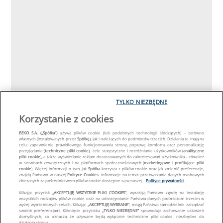
TYLKO NIEZBĘDNE
Korzystanie z cookies
BEKO S.A. („Spółka")
używa plików cookie (lub podobnych technologii śledzących) – zarówno
własnych (instalowanych przez
Spółkę
), jak i należących do podmiotów trzecich. Działania te mają na
celu: zapewnienie prawidłowego funkcjonowania strony, poprawę komfortu oraz personalizację
przeglądania (
techniczne pliki cookie
), cele statystyczne i rozróżnianie użytkowników (
analityczne
pliki cookie
), a także wyświetlanie reklam dostosowanych do zainteresowań użytkownika – również
w serwisach zewnętrznych i na platformach społecznościowych (
marketingowe i profilujące pliki
cookie
). Więcej informacji o tym, jak
Spółka
korzysta z plików cookie oraz jak zmienić preferencje,
znajdą Państwo w naszej
Polityce Cookies
. Informacje na temat przetwarzania danych osobowych
zbieranych za pośrednictwem plików cookie dostępne są w naszej
Polityce prywatności
.
Klikając przycisk
„AKCEPTUJĘ WSZYSTKIE PLIKI COOKIES"
, wyrażają Państwo zgodę na instalację
wszystkich rodzajów plików cookie oraz na udostępnianie Państwa danych podmiotom trzecim w
wyżej wymienionych celach. Klikając
„AKCEPTUJĘ WYBRANE"
, mogą Państwo samodzielnie zarządzać
swoimi preferencjami. Kliknięcie przycisku
„TYLKO NIEZBĘDNE"
spowoduje zachowanie ustawień
domyślnych, co oznacza, że używane będą wyłącznie techniczne pliki cookie, niezbędne do
działania strony.