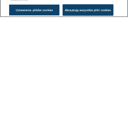
Ustawienia plików cookies
Akceptuję wszystkie pliki cookies
Problem z logowaniem?
Skontaktuj się z nami:
sklep@europeanappliances.com
22 244 1000