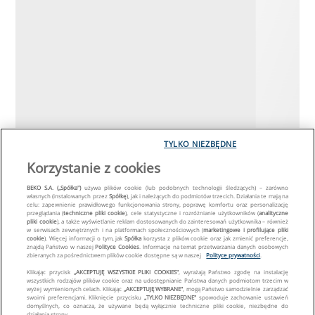
TYLKO NIEZBĘDNE
Korzystanie z cookies
BEKO S.A. („Spółka")
używa plików cookie (lub podobnych technologii śledzących) – zarówno
własnych (instalowanych przez
Spółkę
), jak i należących do podmiotów trzecich. Działania te mają na
celu: zapewnienie prawidłowego funkcjonowania strony, poprawę komfortu oraz personalizację
przeglądania (
techniczne pliki cookie
), cele statystyczne i rozróżnianie użytkowników (
analityczne
pliki cookie
), a także wyświetlanie reklam dostosowanych do zainteresowań użytkownika – również
w serwisach zewnętrznych i na platformach społecznościowych (
marketingowe i profilujące pliki
cookie
). Więcej informacji o tym, jak
Spółka
korzysta z plików cookie oraz jak zmienić preferencje,
znajdą Państwo w naszej
Polityce Cookies
. Informacje na temat przetwarzania danych osobowych
zbieranych za pośrednictwem plików cookie dostępne są w naszej
Polityce prywatności
.
Klikając przycisk
„AKCEPTUJĘ WSZYSTKIE PLIKI COOKIES"
, wyrażają Państwo zgodę na instalację
wszystkich rodzajów plików cookie oraz na udostępnianie Państwa danych podmiotom trzecim w
wyżej wymienionych celach. Klikając
„AKCEPTUJĘ WYBRANE"
, mogą Państwo samodzielnie zarządzać
swoimi preferencjami. Kliknięcie przycisku
„TYLKO NIEZBĘDNE"
spowoduje zachowanie ustawień
domyślnych, co oznacza, że używane będą wyłącznie techniczne pliki cookie, niezbędne do
działania strony.