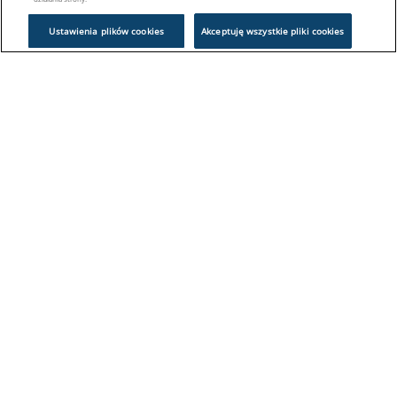
Ustawienia plików cookies
Akceptuję wszystkie pliki cookies
Problem z logowaniem?
Skontaktuj się z nami:
sklep@europeanappliances.com
22 244 1000