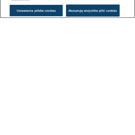
Ustawienia plików cookies
Akceptuję wszystkie pliki cookies
Problem z logowaniem?
Skontaktuj się z nami:
sklep@europeanappliances.com
22 244 1000