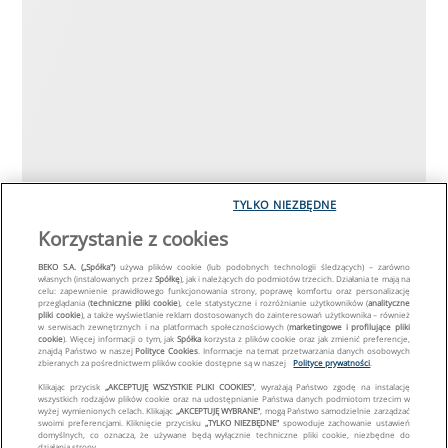
TYLKO NIEZBĘDNE
Korzystanie z cookies
BEKO S.A. („Spółka")
używa plików cookie (lub podobnych technologii śledzących) – zarówno
własnych (instalowanych przez
Spółkę
), jak i należących do podmiotów trzecich. Działania te mają na
celu: zapewnienie prawidłowego funkcjonowania strony, poprawę komfortu oraz personalizację
przeglądania (
techniczne pliki cookie
), cele statystyczne i rozróżnianie użytkowników (
analityczne
pliki cookie
), a także wyświetlanie reklam dostosowanych do zainteresowań użytkownika – również
w serwisach zewnętrznych i na platformach społecznościowych (
marketingowe i profilujące pliki
cookie
). Więcej informacji o tym, jak
Spółka
korzysta z plików cookie oraz jak zmienić preferencje,
znajdą Państwo w naszej
Polityce Cookies
. Informacje na temat przetwarzania danych osobowych
zbieranych za pośrednictwem plików cookie dostępne są w naszej
Polityce prywatności
.
Klikając przycisk
„AKCEPTUJĘ WSZYSTKIE PLIKI COOKIES"
, wyrażają Państwo zgodę na instalację
wszystkich rodzajów plików cookie oraz na udostępnianie Państwa danych podmiotom trzecim w
wyżej wymienionych celach. Klikając
„AKCEPTUJĘ WYBRANE"
, mogą Państwo samodzielnie zarządzać
swoimi preferencjami. Kliknięcie przycisku
„TYLKO NIEZBĘDNE"
spowoduje zachowanie ustawień
domyślnych, co oznacza, że używane będą wyłącznie techniczne pliki cookie, niezbędne do
działania strony.