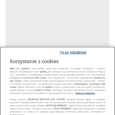
TYLKO NIEZBĘDNE
Korzystanie z cookies
BEKO S.A. („Spółka")
używa plików cookie (lub podobnych technologii śledzących) – zarówno
własnych (instalowanych przez
Spółkę
), jak i należących do podmiotów trzecich. Działania te mają na
celu: zapewnienie prawidłowego funkcjonowania strony, poprawę komfortu oraz personalizację
przeglądania (
techniczne pliki cookie
), cele statystyczne i rozróżnianie użytkowników (
analityczne
pliki cookie
), a także wyświetlanie reklam dostosowanych do zainteresowań użytkownika – również
w serwisach zewnętrznych i na platformach społecznościowych (
marketingowe i profilujące pliki
cookie
). Więcej informacji o tym, jak
Spółka
korzysta z plików cookie oraz jak zmienić preferencje,
znajdą Państwo w naszej
Polityce Cookies
. Informacje na temat przetwarzania danych osobowych
zbieranych za pośrednictwem plików cookie dostępne są w naszej
Polityce prywatności
.
Klikając przycisk
„AKCEPTUJĘ WSZYSTKIE PLIKI COOKIES"
, wyrażają Państwo zgodę na instalację
wszystkich rodzajów plików cookie oraz na udostępnianie Państwa danych podmiotom trzecim w
wyżej wymienionych celach. Klikając
„AKCEPTUJĘ WYBRANE"
, mogą Państwo samodzielnie zarządzać
swoimi preferencjami. Kliknięcie przycisku
„TYLKO NIEZBĘDNE"
spowoduje zachowanie ustawień
domyślnych, co oznacza, że używane będą wyłącznie techniczne pliki cookie, niezbędne do
działania strony.