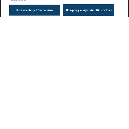
Ustawienia plików cookies
Akceptuję wszystkie pliki cookies
Problem z logowaniem?
Skontaktuj się z nami:
sklep@europeanappliances.com
22 244 1000