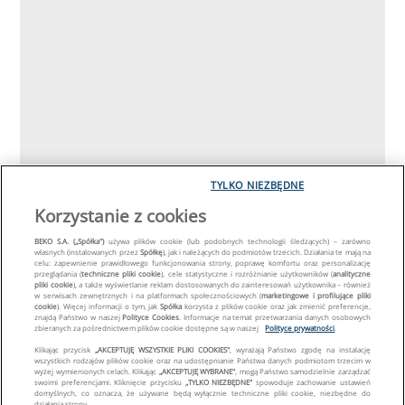
TYLKO NIEZBĘDNE
Korzystanie z cookies
BEKO S.A. („Spółka")
używa plików cookie (lub podobnych technologii śledzących) – zarówno
własnych (instalowanych przez
Spółkę
), jak i należących do podmiotów trzecich. Działania te mają na
celu: zapewnienie prawidłowego funkcjonowania strony, poprawę komfortu oraz personalizację
przeglądania (
techniczne pliki cookie
), cele statystyczne i rozróżnianie użytkowników (
analityczne
pliki cookie
), a także wyświetlanie reklam dostosowanych do zainteresowań użytkownika – również
w serwisach zewnętrznych i na platformach społecznościowych (
marketingowe i profilujące pliki
cookie
). Więcej informacji o tym, jak
Spółka
korzysta z plików cookie oraz jak zmienić preferencje,
znajdą Państwo w naszej
Polityce Cookies
. Informacje na temat przetwarzania danych osobowych
zbieranych za pośrednictwem plików cookie dostępne są w naszej
Polityce prywatności
.
Klikając przycisk
„AKCEPTUJĘ WSZYSTKIE PLIKI COOKIES"
, wyrażają Państwo zgodę na instalację
wszystkich rodzajów plików cookie oraz na udostępnianie Państwa danych podmiotom trzecim w
wyżej wymienionych celach. Klikając
„AKCEPTUJĘ WYBRANE"
, mogą Państwo samodzielnie zarządzać
swoimi preferencjami. Kliknięcie przycisku
„TYLKO NIEZBĘDNE"
spowoduje zachowanie ustawień
domyślnych, co oznacza, że używane będą wyłącznie techniczne pliki cookie, niezbędne do
działania strony.