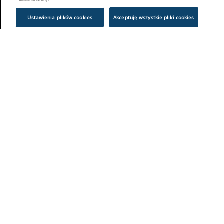
Ustawienia plików cookies
Akceptuję wszystkie pliki cookies
Problem z logowaniem?
Skontaktuj się z nami:
sklep@europeanappliances.com
22 244 1000