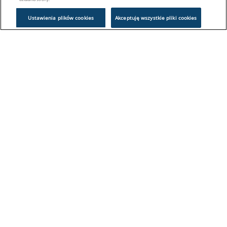
Ustawienia plików cookies
Akceptuję wszystkie pliki cookies
Problem z logowaniem?
Skontaktuj się z nami:
sklep@europeanappliances.com
22 244 1000