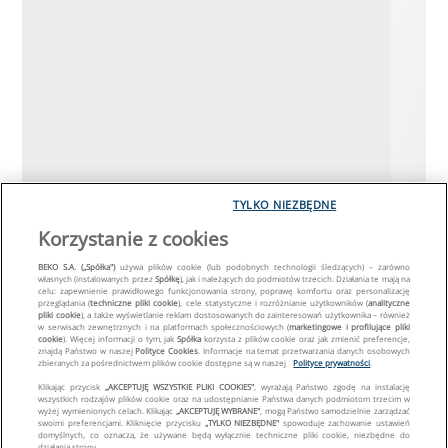
TYLKO NIEZBĘDNE
Korzystanie z cookies
BEKO S.A. („Spółka")
używa plików cookie (lub podobnych technologii śledzących) – zarówno
własnych (instalowanych przez
Spółkę
), jak i należących do podmiotów trzecich. Działania te mają na
celu: zapewnienie prawidłowego funkcjonowania strony, poprawę komfortu oraz personalizację
przeglądania (
techniczne pliki cookie
), cele statystyczne i rozróżnianie użytkowników (
analityczne
pliki cookie
), a także wyświetlanie reklam dostosowanych do zainteresowań użytkownika – również
w serwisach zewnętrznych i na platformach społecznościowych (
marketingowe i profilujące pliki
cookie
). Więcej informacji o tym, jak
Spółka
korzysta z plików cookie oraz jak zmienić preferencje,
znajdą Państwo w naszej
Polityce Cookies
. Informacje na temat przetwarzania danych osobowych
zbieranych za pośrednictwem plików cookie dostępne są w naszej
Polityce prywatności
.
Klikając przycisk
„AKCEPTUJĘ WSZYSTKIE PLIKI COOKIES"
, wyrażają Państwo zgodę na instalację
wszystkich rodzajów plików cookie oraz na udostępnianie Państwa danych podmiotom trzecim w
wyżej wymienionych celach. Klikając
„AKCEPTUJĘ WYBRANE"
, mogą Państwo samodzielnie zarządzać
swoimi preferencjami. Kliknięcie przycisku
„TYLKO NIEZBĘDNE"
spowoduje zachowanie ustawień
domyślnych, co oznacza, że używane będą wyłącznie techniczne pliki cookie, niezbędne do
działania strony.