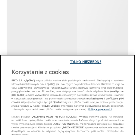
TYLKO NIEZBĘDNE
Korzystanie z cookies
BEKO S.A. („Spółka")
używa plików cookie (lub podobnych technologii śledzących) – zarówno
własnych (instalowanych przez
Spółkę
), jak i należących do podmiotów trzecich. Działania te mają na
celu: zapewnienie prawidłowego funkcjonowania strony, poprawę komfortu oraz personalizację
przeglądania (
techniczne pliki cookie
), cele statystyczne i rozróżnianie użytkowników (
analityczne
pliki cookie
), a także wyświetlanie reklam dostosowanych do zainteresowań użytkownika – również
w serwisach zewnętrznych i na platformach społecznościowych (
marketingowe i profilujące pliki
cookie
). Więcej informacji o tym, jak
Spółka
korzysta z plików cookie oraz jak zmienić preferencje,
znajdą Państwo w naszej
Polityce Cookies
. Informacje na temat przetwarzania danych osobowych
zbieranych za pośrednictwem plików cookie dostępne są w naszej
Polityce prywatności
.
Klikając przycisk
„AKCEPTUJĘ WSZYSTKIE PLIKI COOKIES"
, wyrażają Państwo zgodę na instalację
wszystkich rodzajów plików cookie oraz na udostępnianie Państwa danych podmiotom trzecim w
wyżej wymienionych celach. Klikając
„AKCEPTUJĘ WYBRANE"
, mogą Państwo samodzielnie zarządzać
swoimi preferencjami. Kliknięcie przycisku
„TYLKO NIEZBĘDNE"
spowoduje zachowanie ustawień
domyślnych, co oznacza, że używane będą wyłącznie techniczne pliki cookie, niezbędne do
działania strony.