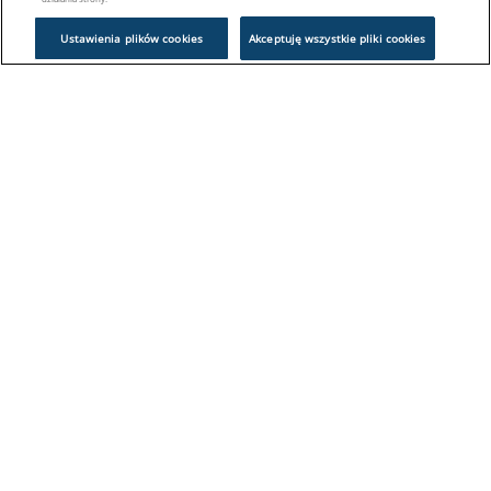
Ustawienia plików cookies
Akceptuję wszystkie pliki cookies
Problem z logowaniem?
Skontaktuj się z nami:
sklep@europeanappliances.com
22 244 1000