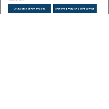
Ustawienia plików cookies
Akceptuję wszystkie pliki cookies
Problem z logowaniem?
Skontaktuj się z nami:
sklep@europeanappliances.com
22 244 1000