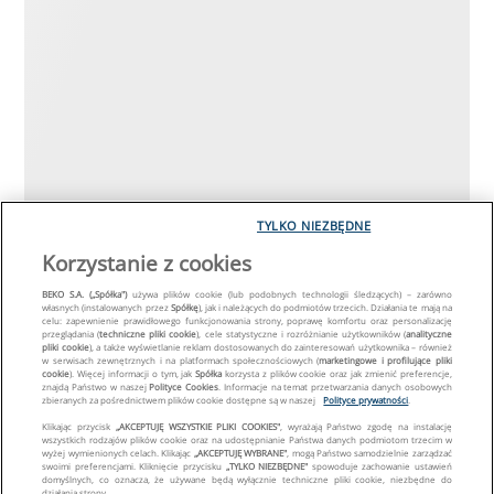
TYLKO NIEZBĘDNE
Korzystanie z cookies
BEKO S.A. („Spółka")
używa plików cookie (lub podobnych technologii śledzących) – zarówno
własnych (instalowanych przez
Spółkę
), jak i należących do podmiotów trzecich. Działania te mają na
celu: zapewnienie prawidłowego funkcjonowania strony, poprawę komfortu oraz personalizację
przeglądania (
techniczne pliki cookie
), cele statystyczne i rozróżnianie użytkowników (
analityczne
pliki cookie
), a także wyświetlanie reklam dostosowanych do zainteresowań użytkownika – również
w serwisach zewnętrznych i na platformach społecznościowych (
marketingowe i profilujące pliki
cookie
). Więcej informacji o tym, jak
Spółka
korzysta z plików cookie oraz jak zmienić preferencje,
znajdą Państwo w naszej
Polityce Cookies
. Informacje na temat przetwarzania danych osobowych
zbieranych za pośrednictwem plików cookie dostępne są w naszej
Polityce prywatności
.
Klikając przycisk
„AKCEPTUJĘ WSZYSTKIE PLIKI COOKIES"
, wyrażają Państwo zgodę na instalację
wszystkich rodzajów plików cookie oraz na udostępnianie Państwa danych podmiotom trzecim w
wyżej wymienionych celach. Klikając
„AKCEPTUJĘ WYBRANE"
, mogą Państwo samodzielnie zarządzać
swoimi preferencjami. Kliknięcie przycisku
„TYLKO NIEZBĘDNE"
spowoduje zachowanie ustawień
domyślnych, co oznacza, że używane będą wyłącznie techniczne pliki cookie, niezbędne do
działania strony.