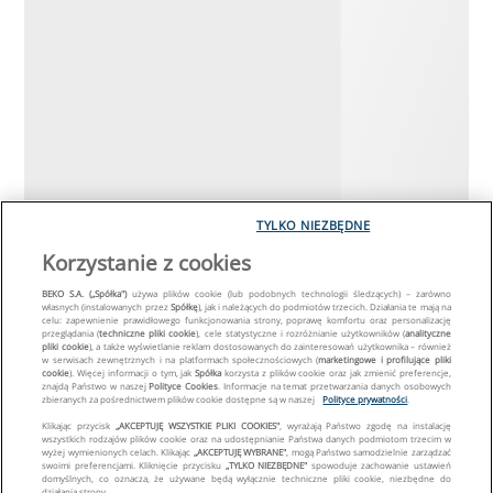
TYLKO NIEZBĘDNE
Korzystanie z cookies
BEKO S.A. („Spółka")
używa plików cookie (lub podobnych technologii śledzących) – zarówno
własnych (instalowanych przez
Spółkę
), jak i należących do podmiotów trzecich. Działania te mają na
celu: zapewnienie prawidłowego funkcjonowania strony, poprawę komfortu oraz personalizację
przeglądania (
techniczne pliki cookie
), cele statystyczne i rozróżnianie użytkowników (
analityczne
pliki cookie
), a także wyświetlanie reklam dostosowanych do zainteresowań użytkownika – również
w serwisach zewnętrznych i na platformach społecznościowych (
marketingowe i profilujące pliki
cookie
). Więcej informacji o tym, jak
Spółka
korzysta z plików cookie oraz jak zmienić preferencje,
znajdą Państwo w naszej
Polityce Cookies
. Informacje na temat przetwarzania danych osobowych
zbieranych za pośrednictwem plików cookie dostępne są w naszej
Polityce prywatności
.
Klikając przycisk
„AKCEPTUJĘ WSZYSTKIE PLIKI COOKIES"
, wyrażają Państwo zgodę na instalację
wszystkich rodzajów plików cookie oraz na udostępnianie Państwa danych podmiotom trzecim w
wyżej wymienionych celach. Klikając
„AKCEPTUJĘ WYBRANE"
, mogą Państwo samodzielnie zarządzać
swoimi preferencjami. Kliknięcie przycisku
„TYLKO NIEZBĘDNE"
spowoduje zachowanie ustawień
domyślnych, co oznacza, że używane będą wyłącznie techniczne pliki cookie, niezbędne do
działania strony.