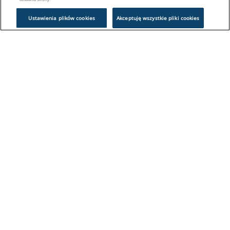
Ustawienia plików cookies
Akceptuję wszystkie pliki cookies
Problem z logowaniem?
Skontaktuj się z nami:
sklep@europeanappliances.com
22 244 1000