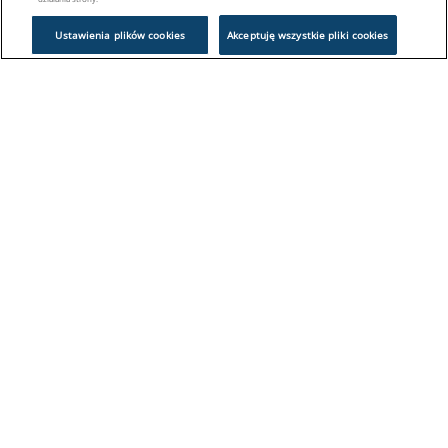
Ustawienia plików cookies
Akceptuję wszystkie pliki cookies
Problem z logowaniem?
Skontaktuj się z nami:
sklep@europeanappliances.com
22 244 1000