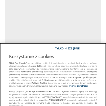
TYLKO NIEZBĘDNE
Korzystanie z cookies
BEKO S.A. („Spółka")
używa plików cookie (lub podobnych technologii śledzących) – zarówno
własnych (instalowanych przez
Spółkę
), jak i należących do podmiotów trzecich. Działania te mają na
celu: zapewnienie prawidłowego funkcjonowania strony, poprawę komfortu oraz personalizację
przeglądania (
techniczne pliki cookie
), cele statystyczne i rozróżnianie użytkowników (
analityczne
pliki cookie
), a także wyświetlanie reklam dostosowanych do zainteresowań użytkownika – również
w serwisach zewnętrznych i na platformach społecznościowych (
marketingowe i profilujące pliki
cookie
). Więcej informacji o tym, jak
Spółka
korzysta z plików cookie oraz jak zmienić preferencje,
znajdą Państwo w naszej
Polityce Cookies
. Informacje na temat przetwarzania danych osobowych
zbieranych za pośrednictwem plików cookie dostępne są w naszej
Polityce prywatności
.
Klikając przycisk
„AKCEPTUJĘ WSZYSTKIE PLIKI COOKIES"
, wyrażają Państwo zgodę na instalację
wszystkich rodzajów plików cookie oraz na udostępnianie Państwa danych podmiotom trzecim w
wyżej wymienionych celach. Klikając
„AKCEPTUJĘ WYBRANE"
, mogą Państwo samodzielnie zarządzać
swoimi preferencjami. Kliknięcie przycisku
„TYLKO NIEZBĘDNE"
spowoduje zachowanie ustawień
domyślnych, co oznacza, że używane będą wyłącznie techniczne pliki cookie, niezbędne do
działania strony.