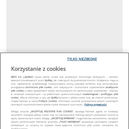
TYLKO NIEZBĘDNE
Korzystanie z cookies
BEKO S.A. („Spółka")
używa plików cookie (lub podobnych technologii śledzących) – zarówno
własnych (instalowanych przez
Spółkę
), jak i należących do podmiotów trzecich. Działania te mają na
celu: zapewnienie prawidłowego funkcjonowania strony, poprawę komfortu oraz personalizację
przeglądania (
techniczne pliki cookie
), cele statystyczne i rozróżnianie użytkowników (
analityczne
pliki cookie
), a także wyświetlanie reklam dostosowanych do zainteresowań użytkownika – również
w serwisach zewnętrznych i na platformach społecznościowych (
marketingowe i profilujące pliki
cookie
). Więcej informacji o tym, jak
Spółka
korzysta z plików cookie oraz jak zmienić preferencje,
znajdą Państwo w naszej
Polityce Cookies
. Informacje na temat przetwarzania danych osobowych
zbieranych za pośrednictwem plików cookie dostępne są w naszej
Polityce prywatności
.
Klikając przycisk
„AKCEPTUJĘ WSZYSTKIE PLIKI COOKIES"
, wyrażają Państwo zgodę na instalację
wszystkich rodzajów plików cookie oraz na udostępnianie Państwa danych podmiotom trzecim w
wyżej wymienionych celach. Klikając
„AKCEPTUJĘ WYBRANE"
, mogą Państwo samodzielnie zarządzać
swoimi preferencjami. Kliknięcie przycisku
„TYLKO NIEZBĘDNE"
spowoduje zachowanie ustawień
domyślnych, co oznacza, że używane będą wyłącznie techniczne pliki cookie, niezbędne do
działania strony.