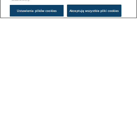
Ustawienia plików cookies
Akceptuję wszystkie pliki cookies
Problem z logowaniem?
Skontaktuj się z nami:
sklep@europeanappliances.com
22 244 1000