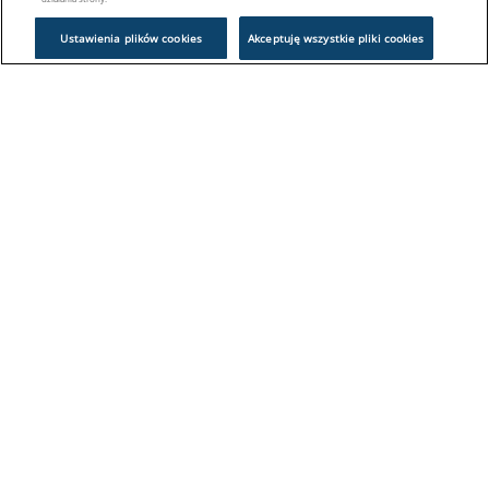
Ustawienia plików cookies
Akceptuję wszystkie pliki cookies
Problem z logowaniem?
Skontaktuj się z nami:
sklep@europeanappliances.com
22 244 1000