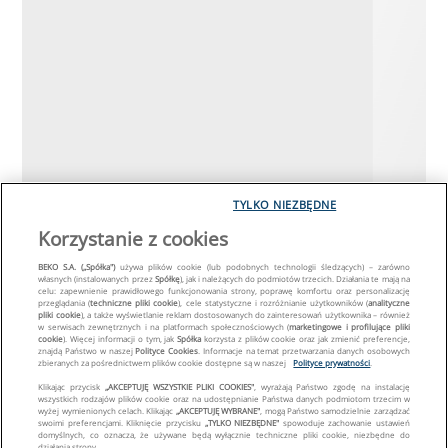
TYLKO NIEZBĘDNE
Korzystanie z cookies
BEKO S.A. („Spółka")
używa plików cookie (lub podobnych technologii śledzących) – zarówno
własnych (instalowanych przez
Spółkę
), jak i należących do podmiotów trzecich. Działania te mają na
celu: zapewnienie prawidłowego funkcjonowania strony, poprawę komfortu oraz personalizację
przeglądania (
techniczne pliki cookie
), cele statystyczne i rozróżnianie użytkowników (
analityczne
pliki cookie
), a także wyświetlanie reklam dostosowanych do zainteresowań użytkownika – również
w serwisach zewnętrznych i na platformach społecznościowych (
marketingowe i profilujące pliki
cookie
). Więcej informacji o tym, jak
Spółka
korzysta z plików cookie oraz jak zmienić preferencje,
znajdą Państwo w naszej
Polityce Cookies
. Informacje na temat przetwarzania danych osobowych
zbieranych za pośrednictwem plików cookie dostępne są w naszej
Polityce prywatności
.
Klikając przycisk
„AKCEPTUJĘ WSZYSTKIE PLIKI COOKIES"
, wyrażają Państwo zgodę na instalację
wszystkich rodzajów plików cookie oraz na udostępnianie Państwa danych podmiotom trzecim w
wyżej wymienionych celach. Klikając
„AKCEPTUJĘ WYBRANE"
, mogą Państwo samodzielnie zarządzać
swoimi preferencjami. Kliknięcie przycisku
„TYLKO NIEZBĘDNE"
spowoduje zachowanie ustawień
domyślnych, co oznacza, że używane będą wyłącznie techniczne pliki cookie, niezbędne do
działania strony.