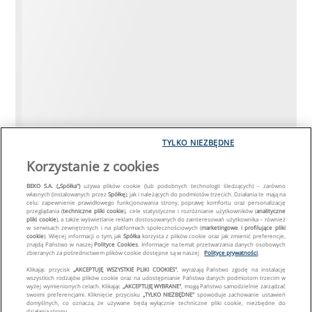
TYLKO NIEZBĘDNE
Korzystanie z cookies
BEKO S.A. („Spółka")
używa plików cookie (lub podobnych technologii śledzących) – zarówno
własnych (instalowanych przez
Spółkę
), jak i należących do podmiotów trzecich. Działania te mają na
celu: zapewnienie prawidłowego funkcjonowania strony, poprawę komfortu oraz personalizację
przeglądania (
techniczne pliki cookie
), cele statystyczne i rozróżnianie użytkowników (
analityczne
pliki cookie
), a także wyświetlanie reklam dostosowanych do zainteresowań użytkownika – również
w serwisach zewnętrznych i na platformach społecznościowych (
marketingowe i profilujące pliki
cookie
). Więcej informacji o tym, jak
Spółka
korzysta z plików cookie oraz jak zmienić preferencje,
znajdą Państwo w naszej
Polityce Cookies
. Informacje na temat przetwarzania danych osobowych
zbieranych za pośrednictwem plików cookie dostępne są w naszej
Polityce prywatności
.
Klikając przycisk
„AKCEPTUJĘ WSZYSTKIE PLIKI COOKIES"
, wyrażają Państwo zgodę na instalację
wszystkich rodzajów plików cookie oraz na udostępnianie Państwa danych podmiotom trzecim w
wyżej wymienionych celach. Klikając
„AKCEPTUJĘ WYBRANE"
, mogą Państwo samodzielnie zarządzać
swoimi preferencjami. Kliknięcie przycisku
„TYLKO NIEZBĘDNE"
spowoduje zachowanie ustawień
domyślnych, co oznacza, że używane będą wyłącznie techniczne pliki cookie, niezbędne do
działania strony.