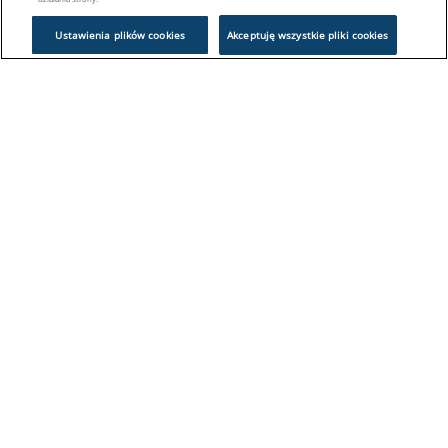
Ustawienia plików cookies
Akceptuję wszystkie pliki cookies
Problem z logowaniem?
Skontaktuj się z nami:
sklep@europeanappliances.com
22 244 1000