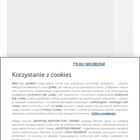
TYLKO NIEZBĘDNE
Korzystanie z cookies
BEKO S.A. („Spółka")
używa plików cookie (lub podobnych technologii śledzących) – zarówno
własnych (instalowanych przez
Spółkę
), jak i należących do podmiotów trzecich. Działania te mają na
celu: zapewnienie prawidłowego funkcjonowania strony, poprawę komfortu oraz personalizację
przeglądania (
techniczne pliki cookie
), cele statystyczne i rozróżnianie użytkowników (
analityczne
pliki cookie
), a także wyświetlanie reklam dostosowanych do zainteresowań użytkownika – również
w serwisach zewnętrznych i na platformach społecznościowych (
marketingowe i profilujące pliki
cookie
). Więcej informacji o tym, jak
Spółka
korzysta z plików cookie oraz jak zmienić preferencje,
znajdą Państwo w naszej
Polityce Cookies
. Informacje na temat przetwarzania danych osobowych
zbieranych za pośrednictwem plików cookie dostępne są w naszej
Polityce prywatności
.
Klikając przycisk
„AKCEPTUJĘ WSZYSTKIE PLIKI COOKIES"
, wyrażają Państwo zgodę na instalację
wszystkich rodzajów plików cookie oraz na udostępnianie Państwa danych podmiotom trzecim w
wyżej wymienionych celach. Klikając
„AKCEPTUJĘ WYBRANE"
, mogą Państwo samodzielnie zarządzać
swoimi preferencjami. Kliknięcie przycisku
„TYLKO NIEZBĘDNE"
spowoduje zachowanie ustawień
domyślnych, co oznacza, że używane będą wyłącznie techniczne pliki cookie, niezbędne do
działania strony.