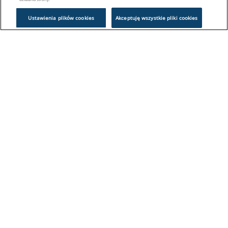
Ustawienia plików cookies
Akceptuję wszystkie pliki cookies
Problem z logowaniem?
Skontaktuj się z nami:
sklep@europeanappliances.com
22 244 1000