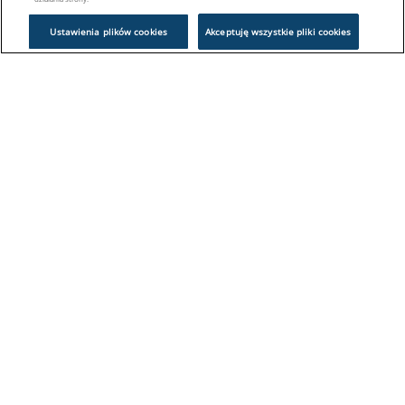
Ustawienia plików cookies
Akceptuję wszystkie pliki cookies
Problem z logowaniem?
Skontaktuj się z nami:
sklep@europeanappliances.com
22 244 1000