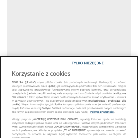
TYLKO NIEZBĘDNE
Korzystanie z cookies
BEKO S.A. („Spółka")
używa plików cookie (lub podobnych technologii śledzących) – zarówno
własnych (instalowanych przez
Spółkę
), jak i należących do podmiotów trzecich. Działania te mają na
celu: zapewnienie prawidłowego funkcjonowania strony, poprawę komfortu oraz personalizację
przeglądania (
techniczne pliki cookie
), cele statystyczne i rozróżnianie użytkowników (
analityczne
pliki cookie
), a także wyświetlanie reklam dostosowanych do zainteresowań użytkownika – również
w serwisach zewnętrznych i na platformach społecznościowych (
marketingowe i profilujące pliki
cookie
). Więcej informacji o tym, jak
Spółka
korzysta z plików cookie oraz jak zmienić preferencje,
znajdą Państwo w naszej
Polityce Cookies
. Informacje na temat przetwarzania danych osobowych
zbieranych za pośrednictwem plików cookie dostępne są w naszej
Polityce prywatności
.
Klikając przycisk
„AKCEPTUJĘ WSZYSTKIE PLIKI COOKIES"
, wyrażają Państwo zgodę na instalację
wszystkich rodzajów plików cookie oraz na udostępnianie Państwa danych podmiotom trzecim w
wyżej wymienionych celach. Klikając
„AKCEPTUJĘ WYBRANE"
, mogą Państwo samodzielnie zarządzać
swoimi preferencjami. Kliknięcie przycisku
„TYLKO NIEZBĘDNE"
spowoduje zachowanie ustawień
domyślnych, co oznacza, że używane będą wyłącznie techniczne pliki cookie, niezbędne do
działania strony.