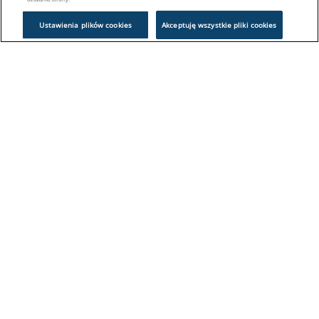
Ustawienia plików cookies
Akceptuję wszystkie pliki cookies
Problem z logowaniem?
Skontaktuj się z nami:
sklep@europeanappliances.com
22 244 1000