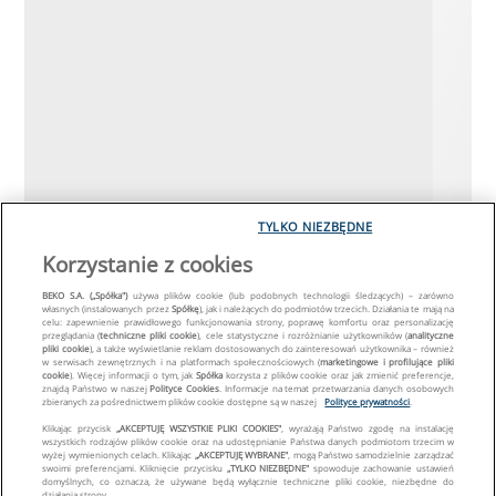
TYLKO NIEZBĘDNE
Korzystanie z cookies
BEKO S.A. („Spółka")
używa plików cookie (lub podobnych technologii śledzących) – zarówno
własnych (instalowanych przez
Spółkę
), jak i należących do podmiotów trzecich. Działania te mają na
celu: zapewnienie prawidłowego funkcjonowania strony, poprawę komfortu oraz personalizację
przeglądania (
techniczne pliki cookie
), cele statystyczne i rozróżnianie użytkowników (
analityczne
pliki cookie
), a także wyświetlanie reklam dostosowanych do zainteresowań użytkownika – również
w serwisach zewnętrznych i na platformach społecznościowych (
marketingowe i profilujące pliki
cookie
). Więcej informacji o tym, jak
Spółka
korzysta z plików cookie oraz jak zmienić preferencje,
znajdą Państwo w naszej
Polityce Cookies
. Informacje na temat przetwarzania danych osobowych
zbieranych za pośrednictwem plików cookie dostępne są w naszej
Polityce prywatności
.
Klikając przycisk
„AKCEPTUJĘ WSZYSTKIE PLIKI COOKIES"
, wyrażają Państwo zgodę na instalację
wszystkich rodzajów plików cookie oraz na udostępnianie Państwa danych podmiotom trzecim w
wyżej wymienionych celach. Klikając
„AKCEPTUJĘ WYBRANE"
, mogą Państwo samodzielnie zarządzać
swoimi preferencjami. Kliknięcie przycisku
„TYLKO NIEZBĘDNE"
spowoduje zachowanie ustawień
domyślnych, co oznacza, że używane będą wyłącznie techniczne pliki cookie, niezbędne do
działania strony.