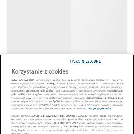
TYLKO NIEZBĘDNE
Korzystanie z cookies
BEKO S.A. („Spółka")
używa plików cookie (lub podobnych technologii śledzących) – zarówno
własnych (instalowanych przez
Spółkę
), jak i należących do podmiotów trzecich. Działania te mają na
celu: zapewnienie prawidłowego funkcjonowania strony, poprawę komfortu oraz personalizację
przeglądania (
techniczne pliki cookie
), cele statystyczne i rozróżnianie użytkowników (
analityczne
pliki cookie
), a także wyświetlanie reklam dostosowanych do zainteresowań użytkownika – również
w serwisach zewnętrznych i na platformach społecznościowych (
marketingowe i profilujące pliki
cookie
). Więcej informacji o tym, jak
Spółka
korzysta z plików cookie oraz jak zmienić preferencje,
znajdą Państwo w naszej
Polityce Cookies
. Informacje na temat przetwarzania danych osobowych
zbieranych za pośrednictwem plików cookie dostępne są w naszej
Polityce prywatności
.
Klikając przycisk
„AKCEPTUJĘ WSZYSTKIE PLIKI COOKIES"
, wyrażają Państwo zgodę na instalację
wszystkich rodzajów plików cookie oraz na udostępnianie Państwa danych podmiotom trzecim w
wyżej wymienionych celach. Klikając
„AKCEPTUJĘ WYBRANE"
, mogą Państwo samodzielnie zarządzać
swoimi preferencjami. Kliknięcie przycisku
„TYLKO NIEZBĘDNE"
spowoduje zachowanie ustawień
domyślnych, co oznacza, że używane będą wyłącznie techniczne pliki cookie, niezbędne do
działania strony.