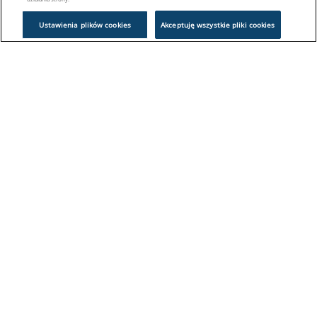
Ustawienia plików cookies
Akceptuję wszystkie pliki cookies
Problem z logowaniem?
Skontaktuj się z nami:
sklep@europeanappliances.com
22 244 1000