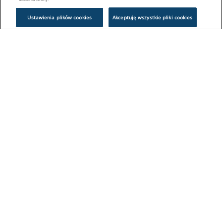
Ustawienia plików cookies
Akceptuję wszystkie pliki cookies
Problem z logowaniem?
Skontaktuj się z nami:
sklep@europeanappliances.com
22 244 1000