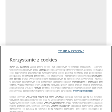
TYLKO NIEZBĘDNE
Korzystanie z cookies
BEKO S.A. („Spółka")
używa plików cookie (lub podobnych technologii śledzących) – zarówno
własnych (instalowanych przez
Spółkę
), jak i należących do podmiotów trzecich. Działania te mają na
celu: zapewnienie prawidłowego funkcjonowania strony, poprawę komfortu oraz personalizację
przeglądania (
techniczne pliki cookie
), cele statystyczne i rozróżnianie użytkowników (
analityczne
pliki cookie
), a także wyświetlanie reklam dostosowanych do zainteresowań użytkownika – również
w serwisach zewnętrznych i na platformach społecznościowych (
marketingowe i profilujące pliki
cookie
). Więcej informacji o tym, jak
Spółka
korzysta z plików cookie oraz jak zmienić preferencje,
znajdą Państwo w naszej
Polityce Cookies
. Informacje na temat przetwarzania danych osobowych
zbieranych za pośrednictwem plików cookie dostępne są w naszej
Polityce prywatności
.
Klikając przycisk
„AKCEPTUJĘ WSZYSTKIE PLIKI COOKIES"
, wyrażają Państwo zgodę na instalację
wszystkich rodzajów plików cookie oraz na udostępnianie Państwa danych podmiotom trzecim w
wyżej wymienionych celach. Klikając
„AKCEPTUJĘ WYBRANE"
, mogą Państwo samodzielnie zarządzać
swoimi preferencjami. Kliknięcie przycisku
„TYLKO NIEZBĘDNE"
spowoduje zachowanie ustawień
domyślnych, co oznacza, że używane będą wyłącznie techniczne pliki cookie, niezbędne do
działania strony.