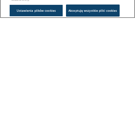
Ustawienia plików cookies
Akceptuję wszystkie pliki cookies
Problem z logowaniem?
Skontaktuj się z nami:
sklep@europeanappliances.com
22 244 1000