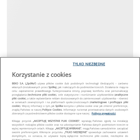
TYLKO NIEZBĘDNE
Korzystanie z cookies
BEKO S.A. („Spółka")
używa plików cookie (lub podobnych technologii śledzących) – zarówno
własnych (instalowanych przez
Spółkę
), jak i należących do podmiotów trzecich. Działania te mają na
celu: zapewnienie prawidłowego funkcjonowania strony, poprawę komfortu oraz personalizację
przeglądania (
techniczne pliki cookie
), cele statystyczne i rozróżnianie użytkowników (
analityczne
pliki cookie
), a także wyświetlanie reklam dostosowanych do zainteresowań użytkownika – również
w serwisach zewnętrznych i na platformach społecznościowych (
marketingowe i profilujące pliki
cookie
). Więcej informacji o tym, jak
Spółka
korzysta z plików cookie oraz jak zmienić preferencje,
znajdą Państwo w naszej
Polityce Cookies
. Informacje na temat przetwarzania danych osobowych
zbieranych za pośrednictwem plików cookie dostępne są w naszej
Polityce prywatności
.
Klikając przycisk
„AKCEPTUJĘ WSZYSTKIE PLIKI COOKIES"
, wyrażają Państwo zgodę na instalację
wszystkich rodzajów plików cookie oraz na udostępnianie Państwa danych podmiotom trzecim w
wyżej wymienionych celach. Klikając
„AKCEPTUJĘ WYBRANE"
, mogą Państwo samodzielnie zarządzać
swoimi preferencjami. Kliknięcie przycisku
„TYLKO NIEZBĘDNE"
spowoduje zachowanie ustawień
domyślnych, co oznacza, że używane będą wyłącznie techniczne pliki cookie, niezbędne do
działania strony.