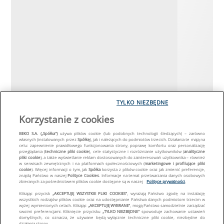
TYLKO NIEZBĘDNE
Korzystanie z cookies
BEKO S.A. („Spółka")
używa plików cookie (lub podobnych technologii śledzących) – zarówno
własnych (instalowanych przez
Spółkę
), jak i należących do podmiotów trzecich. Działania te mają na
celu: zapewnienie prawidłowego funkcjonowania strony, poprawę komfortu oraz personalizację
przeglądania (
techniczne pliki cookie
), cele statystyczne i rozróżnianie użytkowników (
analityczne
pliki cookie
), a także wyświetlanie reklam dostosowanych do zainteresowań użytkownika – również
w serwisach zewnętrznych i na platformach społecznościowych (
marketingowe i profilujące pliki
cookie
). Więcej informacji o tym, jak
Spółka
korzysta z plików cookie oraz jak zmienić preferencje,
znajdą Państwo w naszej
Polityce Cookies
. Informacje na temat przetwarzania danych osobowych
zbieranych za pośrednictwem plików cookie dostępne są w naszej
Polityce prywatności
.
Klikając przycisk
„AKCEPTUJĘ WSZYSTKIE PLIKI COOKIES"
, wyrażają Państwo zgodę na instalację
wszystkich rodzajów plików cookie oraz na udostępnianie Państwa danych podmiotom trzecim w
wyżej wymienionych celach. Klikając
„AKCEPTUJĘ WYBRANE"
, mogą Państwo samodzielnie zarządzać
swoimi preferencjami. Kliknięcie przycisku
„TYLKO NIEZBĘDNE"
spowoduje zachowanie ustawień
domyślnych, co oznacza, że używane będą wyłącznie techniczne pliki cookie, niezbędne do
działania strony.