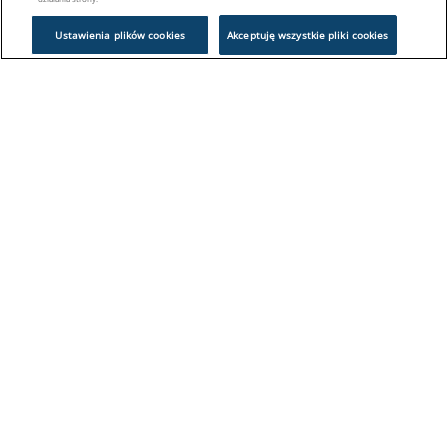
Ustawienia plików cookies
Akceptuję wszystkie pliki cookies
Problem z logowaniem?
Skontaktuj się z nami:
sklep@europeanappliances.com
22 244 1000