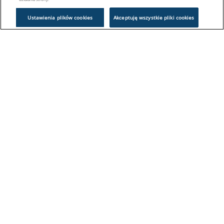
Ustawienia plików cookies
Akceptuję wszystkie pliki cookies
Problem z logowaniem?
Skontaktuj się z nami:
sklep@europeanappliances.com
22 244 1000