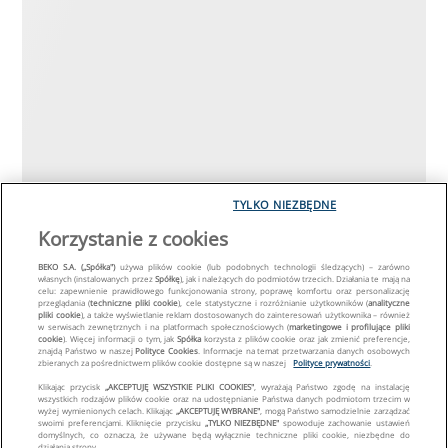
TYLKO NIEZBĘDNE
Korzystanie z cookies
BEKO S.A. („Spółka")
używa plików cookie (lub podobnych technologii śledzących) – zarówno
własnych (instalowanych przez
Spółkę
), jak i należących do podmiotów trzecich. Działania te mają na
celu: zapewnienie prawidłowego funkcjonowania strony, poprawę komfortu oraz personalizację
przeglądania (
techniczne pliki cookie
), cele statystyczne i rozróżnianie użytkowników (
analityczne
pliki cookie
), a także wyświetlanie reklam dostosowanych do zainteresowań użytkownika – również
w serwisach zewnętrznych i na platformach społecznościowych (
marketingowe i profilujące pliki
cookie
). Więcej informacji o tym, jak
Spółka
korzysta z plików cookie oraz jak zmienić preferencje,
znajdą Państwo w naszej
Polityce Cookies
. Informacje na temat przetwarzania danych osobowych
zbieranych za pośrednictwem plików cookie dostępne są w naszej
Polityce prywatności
.
Klikając przycisk
„AKCEPTUJĘ WSZYSTKIE PLIKI COOKIES"
, wyrażają Państwo zgodę na instalację
wszystkich rodzajów plików cookie oraz na udostępnianie Państwa danych podmiotom trzecim w
wyżej wymienionych celach. Klikając
„AKCEPTUJĘ WYBRANE"
, mogą Państwo samodzielnie zarządzać
swoimi preferencjami. Kliknięcie przycisku
„TYLKO NIEZBĘDNE"
spowoduje zachowanie ustawień
domyślnych, co oznacza, że używane będą wyłącznie techniczne pliki cookie, niezbędne do
działania strony.