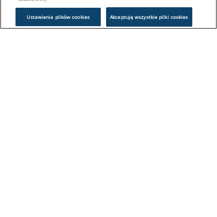
Ustawienia plików cookies
Akceptuję wszystkie pliki cookies
Problem z logowaniem?
Skontaktuj się z nami:
sklep@europeanappliances.com
22 244 1000