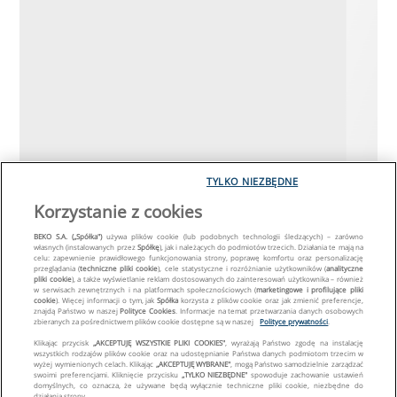
TYLKO NIEZBĘDNE
Korzystanie z cookies
BEKO S.A. („Spółka")
używa plików cookie (lub podobnych technologii śledzących) – zarówno
własnych (instalowanych przez
Spółkę
), jak i należących do podmiotów trzecich. Działania te mają na
celu: zapewnienie prawidłowego funkcjonowania strony, poprawę komfortu oraz personalizację
przeglądania (
techniczne pliki cookie
), cele statystyczne i rozróżnianie użytkowników (
analityczne
pliki cookie
), a także wyświetlanie reklam dostosowanych do zainteresowań użytkownika – również
w serwisach zewnętrznych i na platformach społecznościowych (
marketingowe i profilujące pliki
cookie
). Więcej informacji o tym, jak
Spółka
korzysta z plików cookie oraz jak zmienić preferencje,
znajdą Państwo w naszej
Polityce Cookies
. Informacje na temat przetwarzania danych osobowych
zbieranych za pośrednictwem plików cookie dostępne są w naszej
Polityce prywatności
.
Klikając przycisk
„AKCEPTUJĘ WSZYSTKIE PLIKI COOKIES"
, wyrażają Państwo zgodę na instalację
wszystkich rodzajów plików cookie oraz na udostępnianie Państwa danych podmiotom trzecim w
wyżej wymienionych celach. Klikając
„AKCEPTUJĘ WYBRANE"
, mogą Państwo samodzielnie zarządzać
swoimi preferencjami. Kliknięcie przycisku
„TYLKO NIEZBĘDNE"
spowoduje zachowanie ustawień
domyślnych, co oznacza, że używane będą wyłącznie techniczne pliki cookie, niezbędne do
działania strony.