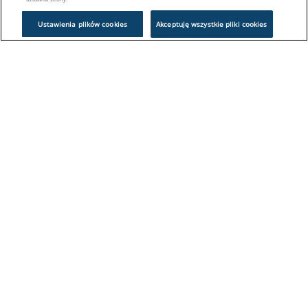
Ustawienia plików cookies
Akceptuję wszystkie pliki cookies
Problem z logowaniem?
Skontaktuj się z nami:
sklep@europeanappliances.com
22 244 1000