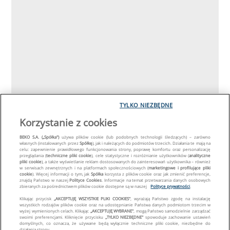
TYLKO NIEZBĘDNE
Korzystanie z cookies
BEKO S.A. („Spółka")
używa plików cookie (lub podobnych technologii śledzących) – zarówno
własnych (instalowanych przez
Spółkę
), jak i należących do podmiotów trzecich. Działania te mają na
celu: zapewnienie prawidłowego funkcjonowania strony, poprawę komfortu oraz personalizację
przeglądania (
techniczne pliki cookie
), cele statystyczne i rozróżnianie użytkowników (
analityczne
pliki cookie
), a także wyświetlanie reklam dostosowanych do zainteresowań użytkownika – również
w serwisach zewnętrznych i na platformach społecznościowych (
marketingowe i profilujące pliki
cookie
). Więcej informacji o tym, jak
Spółka
korzysta z plików cookie oraz jak zmienić preferencje,
znajdą Państwo w naszej
Polityce Cookies
. Informacje na temat przetwarzania danych osobowych
zbieranych za pośrednictwem plików cookie dostępne są w naszej
Polityce prywatności
.
Klikając przycisk
„AKCEPTUJĘ WSZYSTKIE PLIKI COOKIES"
, wyrażają Państwo zgodę na instalację
wszystkich rodzajów plików cookie oraz na udostępnianie Państwa danych podmiotom trzecim w
wyżej wymienionych celach. Klikając
„AKCEPTUJĘ WYBRANE"
, mogą Państwo samodzielnie zarządzać
swoimi preferencjami. Kliknięcie przycisku
„TYLKO NIEZBĘDNE"
spowoduje zachowanie ustawień
domyślnych, co oznacza, że używane będą wyłącznie techniczne pliki cookie, niezbędne do
działania strony.