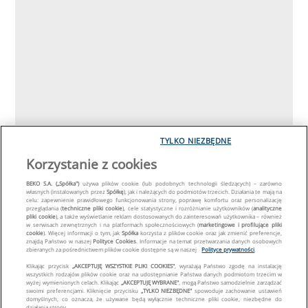
TYLKO NIEZBĘDNE
Korzystanie z cookies
BEKO S.A. („Spółka")
używa plików cookie (lub podobnych technologii śledzących) – zarówno
własnych (instalowanych przez
Spółkę
), jak i należących do podmiotów trzecich. Działania te mają na
celu: zapewnienie prawidłowego funkcjonowania strony, poprawę komfortu oraz personalizację
przeglądania (
techniczne pliki cookie
), cele statystyczne i rozróżnianie użytkowników (
analityczne
pliki cookie
), a także wyświetlanie reklam dostosowanych do zainteresowań użytkownika – również
w serwisach zewnętrznych i na platformach społecznościowych (
marketingowe i profilujące pliki
cookie
). Więcej informacji o tym, jak
Spółka
korzysta z plików cookie oraz jak zmienić preferencje,
znajdą Państwo w naszej
Polityce Cookies
. Informacje na temat przetwarzania danych osobowych
zbieranych za pośrednictwem plików cookie dostępne są w naszej
Polityce prywatności
.
Klikając przycisk
„AKCEPTUJĘ WSZYSTKIE PLIKI COOKIES"
, wyrażają Państwo zgodę na instalację
wszystkich rodzajów plików cookie oraz na udostępnianie Państwa danych podmiotom trzecim w
wyżej wymienionych celach. Klikając
„AKCEPTUJĘ WYBRANE"
, mogą Państwo samodzielnie zarządzać
swoimi preferencjami. Kliknięcie przycisku
„TYLKO NIEZBĘDNE"
spowoduje zachowanie ustawień
domyślnych, co oznacza, że używane będą wyłącznie techniczne pliki cookie, niezbędne do
działania strony.