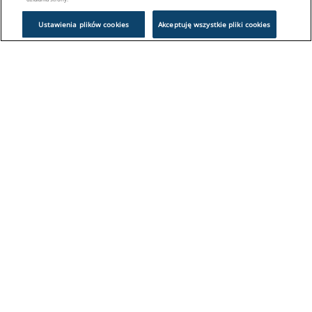
Ustawienia plików cookies
Akceptuję wszystkie pliki cookies
Problem z logowaniem?
Skontaktuj się z nami:
sklep@europeanappliances.com
22 244 1000