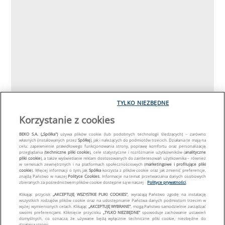
TYLKO NIEZBĘDNE
Korzystanie z cookies
BEKO S.A. („Spółka")
używa plików cookie (lub podobnych technologii śledzących) – zarówno
własnych (instalowanych przez
Spółkę
), jak i należących do podmiotów trzecich. Działania te mają na
celu: zapewnienie prawidłowego funkcjonowania strony, poprawę komfortu oraz personalizację
przeglądania (
techniczne pliki cookie
), cele statystyczne i rozróżnianie użytkowników (
analityczne
pliki cookie
), a także wyświetlanie reklam dostosowanych do zainteresowań użytkownika – również
w serwisach zewnętrznych i na platformach społecznościowych (
marketingowe i profilujące pliki
cookie
). Więcej informacji o tym, jak
Spółka
korzysta z plików cookie oraz jak zmienić preferencje,
znajdą Państwo w naszej
Polityce Cookies
. Informacje na temat przetwarzania danych osobowych
zbieranych za pośrednictwem plików cookie dostępne są w naszej
Polityce prywatności
.
Klikając przycisk
„AKCEPTUJĘ WSZYSTKIE PLIKI COOKIES"
, wyrażają Państwo zgodę na instalację
wszystkich rodzajów plików cookie oraz na udostępnianie Państwa danych podmiotom trzecim w
wyżej wymienionych celach. Klikając
„AKCEPTUJĘ WYBRANE"
, mogą Państwo samodzielnie zarządzać
swoimi preferencjami. Kliknięcie przycisku
„TYLKO NIEZBĘDNE"
spowoduje zachowanie ustawień
domyślnych, co oznacza, że używane będą wyłącznie techniczne pliki cookie, niezbędne do
działania strony.