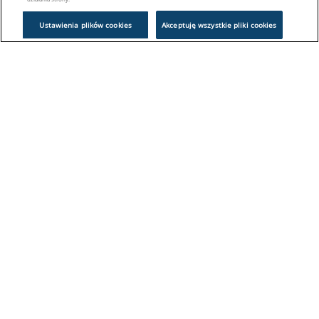
Ustawienia plików cookies
Akceptuję wszystkie pliki cookies
Problem z logowaniem?
Skontaktuj się z nami:
sklep@europeanappliances.com
22 244 1000