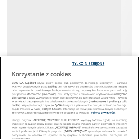
TYLKO NIEZBĘDNE
Korzystanie z cookies
BEKO S.A. („Spółka")
używa plików cookie (lub podobnych technologii śledzących) – zarówno
własnych (instalowanych przez
Spółkę
), jak i należących do podmiotów trzecich. Działania te mają na
celu: zapewnienie prawidłowego funkcjonowania strony, poprawę komfortu oraz personalizację
przeglądania (
techniczne pliki cookie
), cele statystyczne i rozróżnianie użytkowników (
analityczne
pliki cookie
), a także wyświetlanie reklam dostosowanych do zainteresowań użytkownika – również
w serwisach zewnętrznych i na platformach społecznościowych (
marketingowe i profilujące pliki
cookie
). Więcej informacji o tym, jak
Spółka
korzysta z plików cookie oraz jak zmienić preferencje,
znajdą Państwo w naszej
Polityce Cookies
. Informacje na temat przetwarzania danych osobowych
zbieranych za pośrednictwem plików cookie dostępne są w naszej
Polityce prywatności
.
Klikając przycisk
„AKCEPTUJĘ WSZYSTKIE PLIKI COOKIES"
, wyrażają Państwo zgodę na instalację
wszystkich rodzajów plików cookie oraz na udostępnianie Państwa danych podmiotom trzecim w
wyżej wymienionych celach. Klikając
„AKCEPTUJĘ WYBRANE"
, mogą Państwo samodzielnie zarządzać
swoimi preferencjami. Kliknięcie przycisku
„TYLKO NIEZBĘDNE"
spowoduje zachowanie ustawień
domyślnych, co oznacza, że używane będą wyłącznie techniczne pliki cookie, niezbędne do
działania strony.