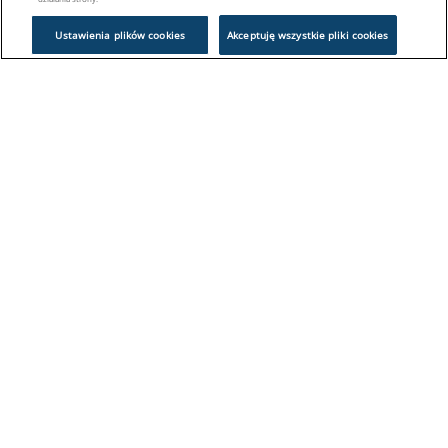
Ustawienia plików cookies
Akceptuję wszystkie pliki cookies
Problem z logowaniem?
Skontaktuj się z nami:
sklep@europeanappliances.com
22 244 1000