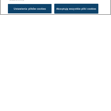
Ustawienia plików cookies
Akceptuję wszystkie pliki cookies
Problem z logowaniem?
Skontaktuj się z nami:
sklep@europeanappliances.com
22 244 1000