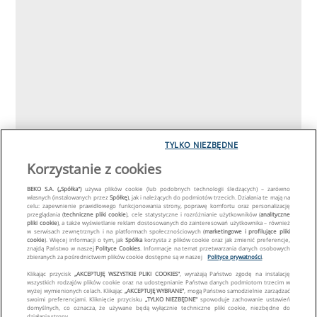
TYLKO NIEZBĘDNE
Korzystanie z cookies
BEKO S.A. („Spółka")
używa plików cookie (lub podobnych technologii śledzących) – zarówno
własnych (instalowanych przez
Spółkę
), jak i należących do podmiotów trzecich. Działania te mają na
celu: zapewnienie prawidłowego funkcjonowania strony, poprawę komfortu oraz personalizację
przeglądania (
techniczne pliki cookie
), cele statystyczne i rozróżnianie użytkowników (
analityczne
pliki cookie
), a także wyświetlanie reklam dostosowanych do zainteresowań użytkownika – również
w serwisach zewnętrznych i na platformach społecznościowych (
marketingowe i profilujące pliki
cookie
). Więcej informacji o tym, jak
Spółka
korzysta z plików cookie oraz jak zmienić preferencje,
znajdą Państwo w naszej
Polityce Cookies
. Informacje na temat przetwarzania danych osobowych
zbieranych za pośrednictwem plików cookie dostępne są w naszej
Polityce prywatności
.
Klikając przycisk
„AKCEPTUJĘ WSZYSTKIE PLIKI COOKIES"
, wyrażają Państwo zgodę na instalację
wszystkich rodzajów plików cookie oraz na udostępnianie Państwa danych podmiotom trzecim w
wyżej wymienionych celach. Klikając
„AKCEPTUJĘ WYBRANE"
, mogą Państwo samodzielnie zarządzać
swoimi preferencjami. Kliknięcie przycisku
„TYLKO NIEZBĘDNE"
spowoduje zachowanie ustawień
domyślnych, co oznacza, że używane będą wyłącznie techniczne pliki cookie, niezbędne do
działania strony.