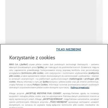
TYLKO NIEZBĘDNE
Korzystanie z cookies
BEKO S.A. („Spółka")
używa plików cookie (lub podobnych technologii śledzących) – zarówno
własnych (instalowanych przez
Spółkę
), jak i należących do podmiotów trzecich. Działania te mają na
celu: zapewnienie prawidłowego funkcjonowania strony, poprawę komfortu oraz personalizację
przeglądania (
techniczne pliki cookie
), cele statystyczne i rozróżnianie użytkowników (
analityczne
pliki cookie
), a także wyświetlanie reklam dostosowanych do zainteresowań użytkownika – również
w serwisach zewnętrznych i na platformach społecznościowych (
marketingowe i profilujące pliki
cookie
). Więcej informacji o tym, jak
Spółka
korzysta z plików cookie oraz jak zmienić preferencje,
znajdą Państwo w naszej
Polityce Cookies
. Informacje na temat przetwarzania danych osobowych
zbieranych za pośrednictwem plików cookie dostępne są w naszej
Polityce prywatności
.
Klikając przycisk
„AKCEPTUJĘ WSZYSTKIE PLIKI COOKIES"
, wyrażają Państwo zgodę na instalację
wszystkich rodzajów plików cookie oraz na udostępnianie Państwa danych podmiotom trzecim w
wyżej wymienionych celach. Klikając
„AKCEPTUJĘ WYBRANE"
, mogą Państwo samodzielnie zarządzać
swoimi preferencjami. Kliknięcie przycisku
„TYLKO NIEZBĘDNE"
spowoduje zachowanie ustawień
domyślnych, co oznacza, że używane będą wyłącznie techniczne pliki cookie, niezbędne do
działania strony.