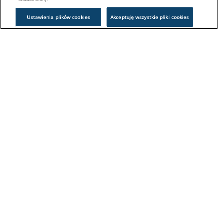
Ustawienia plików cookies
Akceptuję wszystkie pliki cookies
Problem z logowaniem?
Skontaktuj się z nami:
sklep@europeanappliances.com
22 244 1000