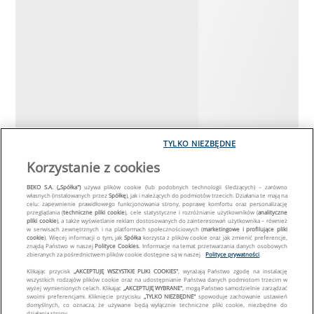
TYLKO NIEZBĘDNE
Korzystanie z cookies
BEKO S.A. („Spółka")
używa plików cookie (lub podobnych technologii śledzących) – zarówno
własnych (instalowanych przez
Spółkę
), jak i należących do podmiotów trzecich. Działania te mają na
celu: zapewnienie prawidłowego funkcjonowania strony, poprawę komfortu oraz personalizację
przeglądania (
techniczne pliki cookie
), cele statystyczne i rozróżnianie użytkowników (
analityczne
pliki cookie
), a także wyświetlanie reklam dostosowanych do zainteresowań użytkownika – również
w serwisach zewnętrznych i na platformach społecznościowych (
marketingowe i profilujące pliki
cookie
). Więcej informacji o tym, jak
Spółka
korzysta z plików cookie oraz jak zmienić preferencje,
znajdą Państwo w naszej
Polityce Cookies
. Informacje na temat przetwarzania danych osobowych
zbieranych za pośrednictwem plików cookie dostępne są w naszej
Polityce prywatności
.
Klikając przycisk
„AKCEPTUJĘ WSZYSTKIE PLIKI COOKIES"
, wyrażają Państwo zgodę na instalację
wszystkich rodzajów plików cookie oraz na udostępnianie Państwa danych podmiotom trzecim w
wyżej wymienionych celach. Klikając
„AKCEPTUJĘ WYBRANE"
, mogą Państwo samodzielnie zarządzać
swoimi preferencjami. Kliknięcie przycisku
„TYLKO NIEZBĘDNE"
spowoduje zachowanie ustawień
domyślnych, co oznacza, że używane będą wyłącznie techniczne pliki cookie, niezbędne do
działania strony.