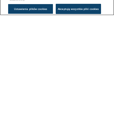
Ustawienia plików cookies
Akceptuję wszystkie pliki cookies
Problem z logowaniem?
Skontaktuj się z nami:
sklep@europeanappliances.com
22 244 1000