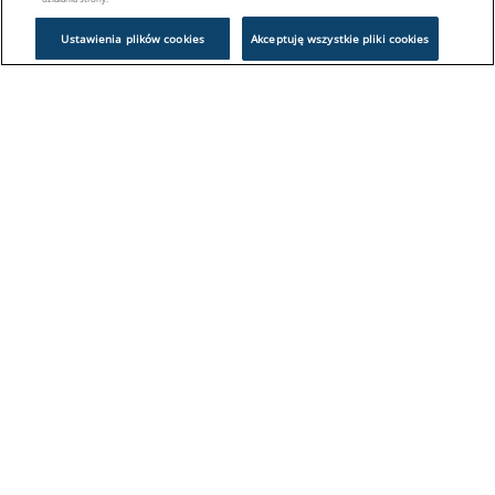
Ustawienia plików cookies
Akceptuję wszystkie pliki cookies
Problem z logowaniem?
Skontaktuj się z nami:
sklep@europeanappliances.com
22 244 1000