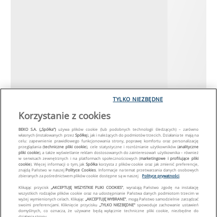
TYLKO NIEZBĘDNE
Korzystanie z cookies
BEKO S.A. („Spółka")
używa plików cookie (lub podobnych technologii śledzących) – zarówno
własnych (instalowanych przez
Spółkę
), jak i należących do podmiotów trzecich. Działania te mają na
celu: zapewnienie prawidłowego funkcjonowania strony, poprawę komfortu oraz personalizację
przeglądania (
techniczne pliki cookie
), cele statystyczne i rozróżnianie użytkowników (
analityczne
pliki cookie
), a także wyświetlanie reklam dostosowanych do zainteresowań użytkownika – również
w serwisach zewnętrznych i na platformach społecznościowych (
marketingowe i profilujące pliki
cookie
). Więcej informacji o tym, jak
Spółka
korzysta z plików cookie oraz jak zmienić preferencje,
znajdą Państwo w naszej
Polityce Cookies
. Informacje na temat przetwarzania danych osobowych
zbieranych za pośrednictwem plików cookie dostępne są w naszej
Polityce prywatności
.
Klikając przycisk
„AKCEPTUJĘ WSZYSTKIE PLIKI COOKIES"
, wyrażają Państwo zgodę na instalację
wszystkich rodzajów plików cookie oraz na udostępnianie Państwa danych podmiotom trzecim w
wyżej wymienionych celach. Klikając
„AKCEPTUJĘ WYBRANE"
, mogą Państwo samodzielnie zarządzać
swoimi preferencjami. Kliknięcie przycisku
„TYLKO NIEZBĘDNE"
spowoduje zachowanie ustawień
domyślnych, co oznacza, że używane będą wyłącznie techniczne pliki cookie, niezbędne do
działania strony.