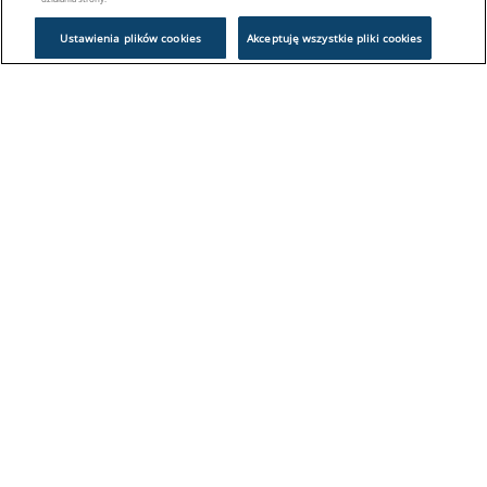
Ustawienia plików cookies
Akceptuję wszystkie pliki cookies
Problem z logowaniem?
Skontaktuj się z nami:
sklep@europeanappliances.com
22 244 1000