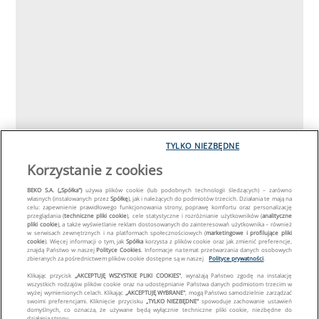
TYLKO NIEZBĘDNE
Korzystanie z cookies
BEKO S.A. („Spółka")
używa plików cookie (lub podobnych technologii śledzących) – zarówno
własnych (instalowanych przez
Spółkę
), jak i należących do podmiotów trzecich. Działania te mają na
celu: zapewnienie prawidłowego funkcjonowania strony, poprawę komfortu oraz personalizację
przeglądania (
techniczne pliki cookie
), cele statystyczne i rozróżnianie użytkowników (
analityczne
pliki cookie
), a także wyświetlanie reklam dostosowanych do zainteresowań użytkownika – również
w serwisach zewnętrznych i na platformach społecznościowych (
marketingowe i profilujące pliki
cookie
). Więcej informacji o tym, jak
Spółka
korzysta z plików cookie oraz jak zmienić preferencje,
znajdą Państwo w naszej
Polityce Cookies
. Informacje na temat przetwarzania danych osobowych
zbieranych za pośrednictwem plików cookie dostępne są w naszej
Polityce prywatności
.
Klikając przycisk
„AKCEPTUJĘ WSZYSTKIE PLIKI COOKIES"
, wyrażają Państwo zgodę na instalację
wszystkich rodzajów plików cookie oraz na udostępnianie Państwa danych podmiotom trzecim w
wyżej wymienionych celach. Klikając
„AKCEPTUJĘ WYBRANE"
, mogą Państwo samodzielnie zarządzać
swoimi preferencjami. Kliknięcie przycisku
„TYLKO NIEZBĘDNE"
spowoduje zachowanie ustawień
domyślnych, co oznacza, że używane będą wyłącznie techniczne pliki cookie, niezbędne do
działania strony.