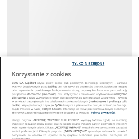
TYLKO NIEZBĘDNE
Korzystanie z cookies
BEKO S.A. („Spółka")
używa plików cookie (lub podobnych technologii śledzących) – zarówno
własnych (instalowanych przez
Spółkę
), jak i należących do podmiotów trzecich. Działania te mają na
celu: zapewnienie prawidłowego funkcjonowania strony, poprawę komfortu oraz personalizację
przeglądania (
techniczne pliki cookie
), cele statystyczne i rozróżnianie użytkowników (
analityczne
pliki cookie
), a także wyświetlanie reklam dostosowanych do zainteresowań użytkownika – również
w serwisach zewnętrznych i na platformach społecznościowych (
marketingowe i profilujące pliki
cookie
). Więcej informacji o tym, jak
Spółka
korzysta z plików cookie oraz jak zmienić preferencje,
znajdą Państwo w naszej
Polityce Cookies
. Informacje na temat przetwarzania danych osobowych
zbieranych za pośrednictwem plików cookie dostępne są w naszej
Polityce prywatności
.
Klikając przycisk
„AKCEPTUJĘ WSZYSTKIE PLIKI COOKIES"
, wyrażają Państwo zgodę na instalację
wszystkich rodzajów plików cookie oraz na udostępnianie Państwa danych podmiotom trzecim w
wyżej wymienionych celach. Klikając
„AKCEPTUJĘ WYBRANE"
, mogą Państwo samodzielnie zarządzać
swoimi preferencjami. Kliknięcie przycisku
„TYLKO NIEZBĘDNE"
spowoduje zachowanie ustawień
domyślnych, co oznacza, że używane będą wyłącznie techniczne pliki cookie, niezbędne do
działania strony.