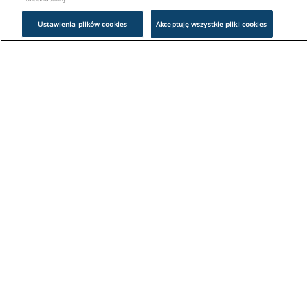
Ustawienia plików cookies
Akceptuję wszystkie pliki cookies
Problem z logowaniem?
Skontaktuj się z nami:
sklep@europeanappliances.com
22 244 1000