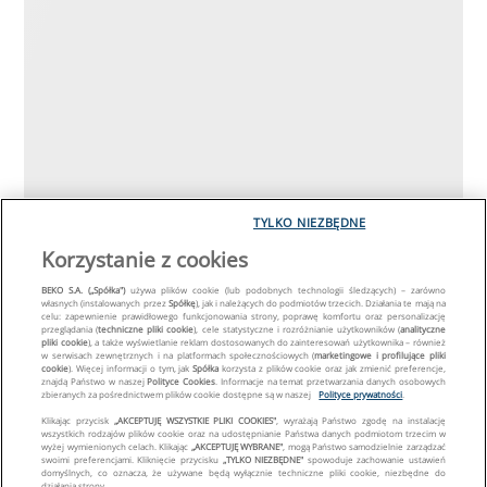
TYLKO NIEZBĘDNE
Korzystanie z cookies
BEKO S.A. („Spółka")
używa plików cookie (lub podobnych technologii śledzących) – zarówno
własnych (instalowanych przez
Spółkę
), jak i należących do podmiotów trzecich. Działania te mają na
celu: zapewnienie prawidłowego funkcjonowania strony, poprawę komfortu oraz personalizację
przeglądania (
techniczne pliki cookie
), cele statystyczne i rozróżnianie użytkowników (
analityczne
pliki cookie
), a także wyświetlanie reklam dostosowanych do zainteresowań użytkownika – również
w serwisach zewnętrznych i na platformach społecznościowych (
marketingowe i profilujące pliki
cookie
). Więcej informacji o tym, jak
Spółka
korzysta z plików cookie oraz jak zmienić preferencje,
znajdą Państwo w naszej
Polityce Cookies
. Informacje na temat przetwarzania danych osobowych
zbieranych za pośrednictwem plików cookie dostępne są w naszej
Polityce prywatności
.
Klikając przycisk
„AKCEPTUJĘ WSZYSTKIE PLIKI COOKIES"
, wyrażają Państwo zgodę na instalację
wszystkich rodzajów plików cookie oraz na udostępnianie Państwa danych podmiotom trzecim w
wyżej wymienionych celach. Klikając
„AKCEPTUJĘ WYBRANE"
, mogą Państwo samodzielnie zarządzać
swoimi preferencjami. Kliknięcie przycisku
„TYLKO NIEZBĘDNE"
spowoduje zachowanie ustawień
domyślnych, co oznacza, że używane będą wyłącznie techniczne pliki cookie, niezbędne do
działania strony.