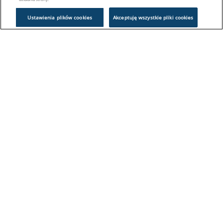
Ustawienia plików cookies
Akceptuję wszystkie pliki cookies
Problem z logowaniem?
Skontaktuj się z nami:
sklep@europeanappliances.com
22 244 1000