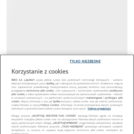
TYLKO NIEZBĘDNE
Korzystanie z cookies
BEKO S.A. („Spółka")
używa plików cookie (lub podobnych technologii śledzących) – zarówno
własnych (instalowanych przez
Spółkę
), jak i należących do podmiotów trzecich. Działania te mają na
celu: zapewnienie prawidłowego funkcjonowania strony, poprawę komfortu oraz personalizację
przeglądania (
techniczne pliki cookie
), cele statystyczne i rozróżnianie użytkowników (
analityczne
pliki cookie
), a także wyświetlanie reklam dostosowanych do zainteresowań użytkownika – również
w serwisach zewnętrznych i na platformach społecznościowych (
marketingowe i profilujące pliki
cookie
). Więcej informacji o tym, jak
Spółka
korzysta z plików cookie oraz jak zmienić preferencje,
znajdą Państwo w naszej
Polityce Cookies
. Informacje na temat przetwarzania danych osobowych
zbieranych za pośrednictwem plików cookie dostępne są w naszej
Polityce prywatności
.
Klikając przycisk
„AKCEPTUJĘ WSZYSTKIE PLIKI COOKIES"
, wyrażają Państwo zgodę na instalację
wszystkich rodzajów plików cookie oraz na udostępnianie Państwa danych podmiotom trzecim w
wyżej wymienionych celach. Klikając
„AKCEPTUJĘ WYBRANE"
, mogą Państwo samodzielnie zarządzać
swoimi preferencjami. Kliknięcie przycisku
„TYLKO NIEZBĘDNE"
spowoduje zachowanie ustawień
domyślnych, co oznacza, że używane będą wyłącznie techniczne pliki cookie, niezbędne do
działania strony.