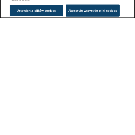
Ustawienia plików cookies
Akceptuję wszystkie pliki cookies
Problem z logowaniem?
Skontaktuj się z nami:
sklep@europeanappliances.com
22 244 1000