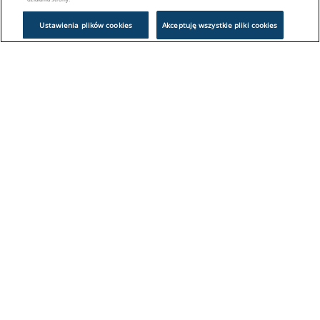
Ustawienia plików cookies
Akceptuję wszystkie pliki cookies
Problem z logowaniem?
Skontaktuj się z nami:
sklep@europeanappliances.com
22 244 1000