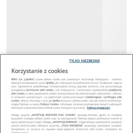
TYLKO NIEZBĘDNE
Korzystanie z cookies
BEKO S.A. („Spółka")
używa plików cookie (lub podobnych technologii śledzących) – zarówno
własnych (instalowanych przez
Spółkę
), jak i należących do podmiotów trzecich. Działania te mają na
celu: zapewnienie prawidłowego funkcjonowania strony, poprawę komfortu oraz personalizację
przeglądania (
techniczne pliki cookie
), cele statystyczne i rozróżnianie użytkowników (
analityczne
pliki cookie
), a także wyświetlanie reklam dostosowanych do zainteresowań użytkownika – również
w serwisach zewnętrznych i na platformach społecznościowych (
marketingowe i profilujące pliki
cookie
). Więcej informacji o tym, jak
Spółka
korzysta z plików cookie oraz jak zmienić preferencje,
znajdą Państwo w naszej
Polityce Cookies
. Informacje na temat przetwarzania danych osobowych
zbieranych za pośrednictwem plików cookie dostępne są w naszej
Polityce prywatności
.
Klikając przycisk
„AKCEPTUJĘ WSZYSTKIE PLIKI COOKIES"
, wyrażają Państwo zgodę na instalację
wszystkich rodzajów plików cookie oraz na udostępnianie Państwa danych podmiotom trzecim w
wyżej wymienionych celach. Klikając
„AKCEPTUJĘ WYBRANE"
, mogą Państwo samodzielnie zarządzać
swoimi preferencjami. Kliknięcie przycisku
„TYLKO NIEZBĘDNE"
spowoduje zachowanie ustawień
domyślnych, co oznacza, że używane będą wyłącznie techniczne pliki cookie, niezbędne do
działania strony.