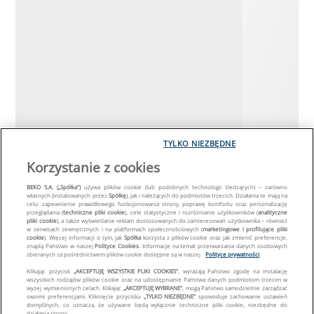
TYLKO NIEZBĘDNE
Korzystanie z cookies
BEKO S.A. („Spółka")
używa plików cookie (lub podobnych technologii śledzących) – zarówno
własnych (instalowanych przez
Spółkę
), jak i należących do podmiotów trzecich. Działania te mają na
celu: zapewnienie prawidłowego funkcjonowania strony, poprawę komfortu oraz personalizację
przeglądania (
techniczne pliki cookie
), cele statystyczne i rozróżnianie użytkowników (
analityczne
pliki cookie
), a także wyświetlanie reklam dostosowanych do zainteresowań użytkownika – również
w serwisach zewnętrznych i na platformach społecznościowych (
marketingowe i profilujące pliki
cookie
). Więcej informacji o tym, jak
Spółka
korzysta z plików cookie oraz jak zmienić preferencje,
znajdą Państwo w naszej
Polityce Cookies
. Informacje na temat przetwarzania danych osobowych
zbieranych za pośrednictwem plików cookie dostępne są w naszej
Polityce prywatności
.
Klikając przycisk
„AKCEPTUJĘ WSZYSTKIE PLIKI COOKIES"
, wyrażają Państwo zgodę na instalację
wszystkich rodzajów plików cookie oraz na udostępnianie Państwa danych podmiotom trzecim w
wyżej wymienionych celach. Klikając
„AKCEPTUJĘ WYBRANE"
, mogą Państwo samodzielnie zarządzać
swoimi preferencjami. Kliknięcie przycisku
„TYLKO NIEZBĘDNE"
spowoduje zachowanie ustawień
domyślnych, co oznacza, że używane będą wyłącznie techniczne pliki cookie, niezbędne do
działania strony.