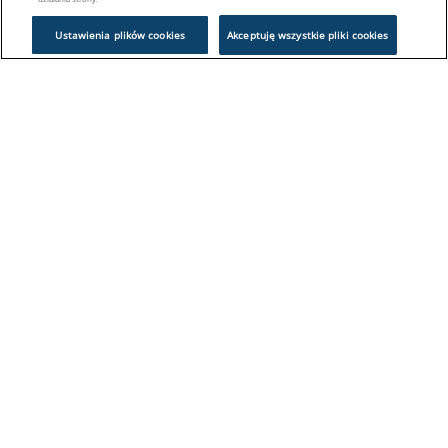
Ustawienia plików cookies
Akceptuję wszystkie pliki cookies
Problem z logowaniem?
Skontaktuj się z nami:
sklep@europeanappliances.com
22 244 1000