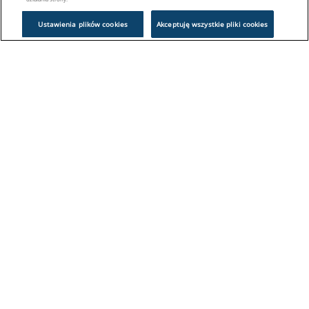
Ustawienia plików cookies
Akceptuję wszystkie pliki cookies
Problem z logowaniem?
Skontaktuj się z nami:
sklep@europeanappliances.com
22 244 1000