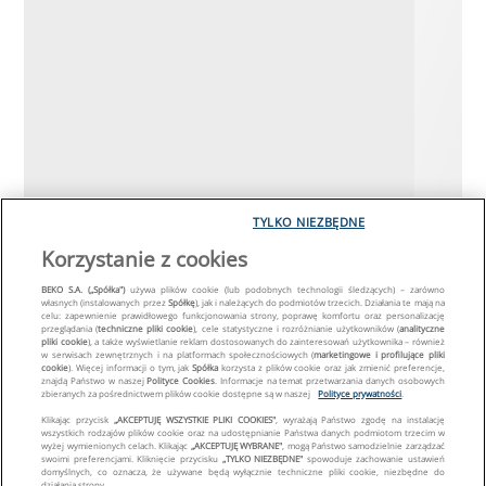
TYLKO NIEZBĘDNE
Korzystanie z cookies
BEKO S.A. („Spółka")
używa plików cookie (lub podobnych technologii śledzących) – zarówno
własnych (instalowanych przez
Spółkę
), jak i należących do podmiotów trzecich. Działania te mają na
celu: zapewnienie prawidłowego funkcjonowania strony, poprawę komfortu oraz personalizację
przeglądania (
techniczne pliki cookie
), cele statystyczne i rozróżnianie użytkowników (
analityczne
pliki cookie
), a także wyświetlanie reklam dostosowanych do zainteresowań użytkownika – również
w serwisach zewnętrznych i na platformach społecznościowych (
marketingowe i profilujące pliki
cookie
). Więcej informacji o tym, jak
Spółka
korzysta z plików cookie oraz jak zmienić preferencje,
znajdą Państwo w naszej
Polityce Cookies
. Informacje na temat przetwarzania danych osobowych
zbieranych za pośrednictwem plików cookie dostępne są w naszej
Polityce prywatności
.
Klikając przycisk
„AKCEPTUJĘ WSZYSTKIE PLIKI COOKIES"
, wyrażają Państwo zgodę na instalację
wszystkich rodzajów plików cookie oraz na udostępnianie Państwa danych podmiotom trzecim w
wyżej wymienionych celach. Klikając
„AKCEPTUJĘ WYBRANE"
, mogą Państwo samodzielnie zarządzać
swoimi preferencjami. Kliknięcie przycisku
„TYLKO NIEZBĘDNE"
spowoduje zachowanie ustawień
domyślnych, co oznacza, że używane będą wyłącznie techniczne pliki cookie, niezbędne do
działania strony.