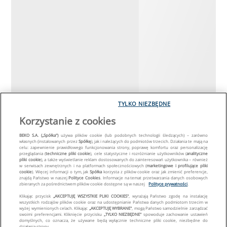
TYLKO NIEZBĘDNE
Korzystanie z cookies
BEKO S.A. („Spółka")
używa plików cookie (lub podobnych technologii śledzących) – zarówno
własnych (instalowanych przez
Spółkę
), jak i należących do podmiotów trzecich. Działania te mają na
celu: zapewnienie prawidłowego funkcjonowania strony, poprawę komfortu oraz personalizację
przeglądania (
techniczne pliki cookie
), cele statystyczne i rozróżnianie użytkowników (
analityczne
pliki cookie
), a także wyświetlanie reklam dostosowanych do zainteresowań użytkownika – również
w serwisach zewnętrznych i na platformach społecznościowych (
marketingowe i profilujące pliki
cookie
). Więcej informacji o tym, jak
Spółka
korzysta z plików cookie oraz jak zmienić preferencje,
znajdą Państwo w naszej
Polityce Cookies
. Informacje na temat przetwarzania danych osobowych
zbieranych za pośrednictwem plików cookie dostępne są w naszej
Polityce prywatności
.
Klikając przycisk
„AKCEPTUJĘ WSZYSTKIE PLIKI COOKIES"
, wyrażają Państwo zgodę na instalację
wszystkich rodzajów plików cookie oraz na udostępnianie Państwa danych podmiotom trzecim w
wyżej wymienionych celach. Klikając
„AKCEPTUJĘ WYBRANE"
, mogą Państwo samodzielnie zarządzać
swoimi preferencjami. Kliknięcie przycisku
„TYLKO NIEZBĘDNE"
spowoduje zachowanie ustawień
domyślnych, co oznacza, że używane będą wyłącznie techniczne pliki cookie, niezbędne do
działania strony.