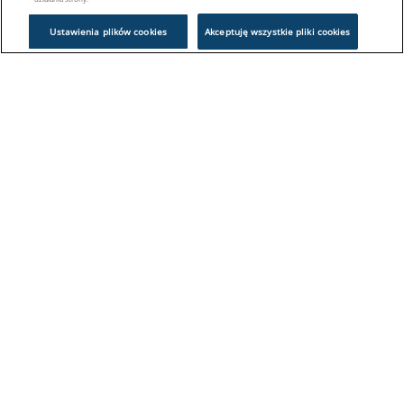
Ustawienia plików cookies
Akceptuję wszystkie pliki cookies
Problem z logowaniem?
Skontaktuj się z nami:
sklep@europeanappliances.com
22 244 1000