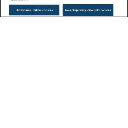
Ustawienia plików cookies
Akceptuję wszystkie pliki cookies
Problem z logowaniem?
Skontaktuj się z nami:
sklep@europeanappliances.com
22 244 1000