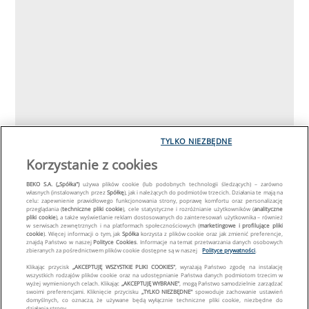
TYLKO NIEZBĘDNE
Korzystanie z cookies
BEKO S.A. („Spółka")
używa plików cookie (lub podobnych technologii śledzących) – zarówno
własnych (instalowanych przez
Spółkę
), jak i należących do podmiotów trzecich. Działania te mają na
celu: zapewnienie prawidłowego funkcjonowania strony, poprawę komfortu oraz personalizację
przeglądania (
techniczne pliki cookie
), cele statystyczne i rozróżnianie użytkowników (
analityczne
pliki cookie
), a także wyświetlanie reklam dostosowanych do zainteresowań użytkownika – również
w serwisach zewnętrznych i na platformach społecznościowych (
marketingowe i profilujące pliki
cookie
). Więcej informacji o tym, jak
Spółka
korzysta z plików cookie oraz jak zmienić preferencje,
znajdą Państwo w naszej
Polityce Cookies
. Informacje na temat przetwarzania danych osobowych
zbieranych za pośrednictwem plików cookie dostępne są w naszej
Polityce prywatności
.
Klikając przycisk
„AKCEPTUJĘ WSZYSTKIE PLIKI COOKIES"
, wyrażają Państwo zgodę na instalację
wszystkich rodzajów plików cookie oraz na udostępnianie Państwa danych podmiotom trzecim w
wyżej wymienionych celach. Klikając
„AKCEPTUJĘ WYBRANE"
, mogą Państwo samodzielnie zarządzać
swoimi preferencjami. Kliknięcie przycisku
„TYLKO NIEZBĘDNE"
spowoduje zachowanie ustawień
domyślnych, co oznacza, że używane będą wyłącznie techniczne pliki cookie, niezbędne do
działania strony.