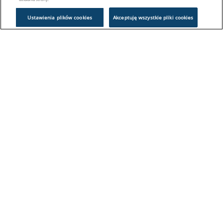
Ustawienia plików cookies
Akceptuję wszystkie pliki cookies
Problem z logowaniem?
Skontaktuj się z nami:
sklep@europeanappliances.com
22 244 1000