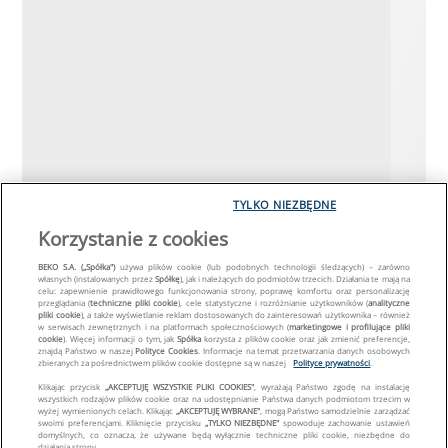
TYLKO NIEZBĘDNE
Korzystanie z cookies
BEKO S.A. („Spółka")
używa plików cookie (lub podobnych technologii śledzących) – zarówno
własnych (instalowanych przez
Spółkę
), jak i należących do podmiotów trzecich. Działania te mają na
celu: zapewnienie prawidłowego funkcjonowania strony, poprawę komfortu oraz personalizację
przeglądania (
techniczne pliki cookie
), cele statystyczne i rozróżnianie użytkowników (
analityczne
pliki cookie
), a także wyświetlanie reklam dostosowanych do zainteresowań użytkownika – również
w serwisach zewnętrznych i na platformach społecznościowych (
marketingowe i profilujące pliki
cookie
). Więcej informacji o tym, jak
Spółka
korzysta z plików cookie oraz jak zmienić preferencje,
znajdą Państwo w naszej
Polityce Cookies
. Informacje na temat przetwarzania danych osobowych
zbieranych za pośrednictwem plików cookie dostępne są w naszej
Polityce prywatności
.
Klikając przycisk
„AKCEPTUJĘ WSZYSTKIE PLIKI COOKIES"
, wyrażają Państwo zgodę na instalację
wszystkich rodzajów plików cookie oraz na udostępnianie Państwa danych podmiotom trzecim w
wyżej wymienionych celach. Klikając
„AKCEPTUJĘ WYBRANE"
, mogą Państwo samodzielnie zarządzać
swoimi preferencjami. Kliknięcie przycisku
„TYLKO NIEZBĘDNE"
spowoduje zachowanie ustawień
domyślnych, co oznacza, że używane będą wyłącznie techniczne pliki cookie, niezbędne do
działania strony.