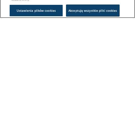
Ustawienia plików cookies
Akceptuję wszystkie pliki cookies
Problem z logowaniem?
Skontaktuj się z nami:
sklep@europeanappliances.com
22 244 1000