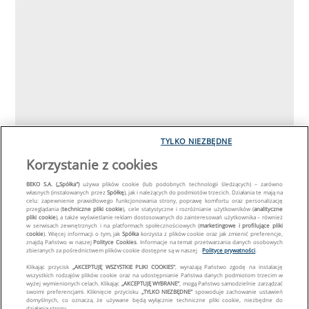
TYLKO NIEZBĘDNE
Korzystanie z cookies
BEKO S.A. („Spółka")
używa plików cookie (lub podobnych technologii śledzących) – zarówno
własnych (instalowanych przez
Spółkę
), jak i należących do podmiotów trzecich. Działania te mają na
celu: zapewnienie prawidłowego funkcjonowania strony, poprawę komfortu oraz personalizację
przeglądania (
techniczne pliki cookie
), cele statystyczne i rozróżnianie użytkowników (
analityczne
pliki cookie
), a także wyświetlanie reklam dostosowanych do zainteresowań użytkownika – również
w serwisach zewnętrznych i na platformach społecznościowych (
marketingowe i profilujące pliki
cookie
). Więcej informacji o tym, jak
Spółka
korzysta z plików cookie oraz jak zmienić preferencje,
znajdą Państwo w naszej
Polityce Cookies
. Informacje na temat przetwarzania danych osobowych
zbieranych za pośrednictwem plików cookie dostępne są w naszej
Polityce prywatności
.
Klikając przycisk
„AKCEPTUJĘ WSZYSTKIE PLIKI COOKIES"
, wyrażają Państwo zgodę na instalację
wszystkich rodzajów plików cookie oraz na udostępnianie Państwa danych podmiotom trzecim w
wyżej wymienionych celach. Klikając
„AKCEPTUJĘ WYBRANE"
, mogą Państwo samodzielnie zarządzać
swoimi preferencjami. Kliknięcie przycisku
„TYLKO NIEZBĘDNE"
spowoduje zachowanie ustawień
domyślnych, co oznacza, że używane będą wyłącznie techniczne pliki cookie, niezbędne do
działania strony.