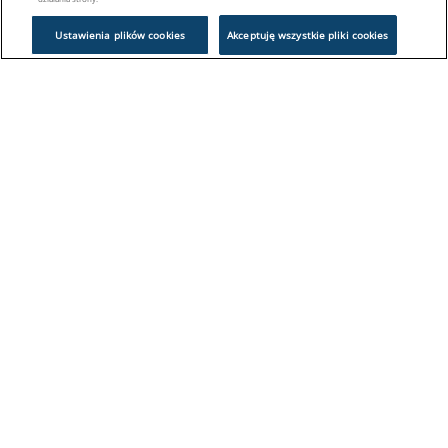
Ustawienia plików cookies
Akceptuję wszystkie pliki cookies
Problem z logowaniem?
Skontaktuj się z nami:
sklep@europeanappliances.com
22 244 1000