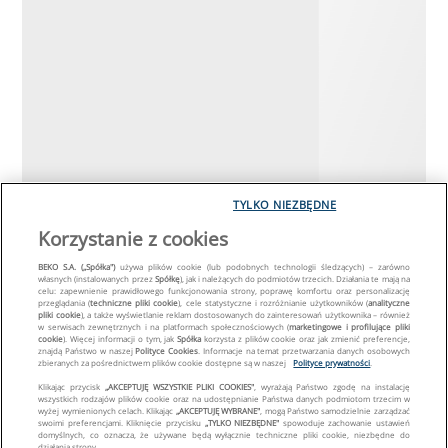
TYLKO NIEZBĘDNE
Korzystanie z cookies
BEKO S.A. („Spółka")
używa plików cookie (lub podobnych technologii śledzących) – zarówno
własnych (instalowanych przez
Spółkę
), jak i należących do podmiotów trzecich. Działania te mają na
celu: zapewnienie prawidłowego funkcjonowania strony, poprawę komfortu oraz personalizację
przeglądania (
techniczne pliki cookie
), cele statystyczne i rozróżnianie użytkowników (
analityczne
pliki cookie
), a także wyświetlanie reklam dostosowanych do zainteresowań użytkownika – również
w serwisach zewnętrznych i na platformach społecznościowych (
marketingowe i profilujące pliki
cookie
). Więcej informacji o tym, jak
Spółka
korzysta z plików cookie oraz jak zmienić preferencje,
znajdą Państwo w naszej
Polityce Cookies
. Informacje na temat przetwarzania danych osobowych
zbieranych za pośrednictwem plików cookie dostępne są w naszej
Polityce prywatności
.
Klikając przycisk
„AKCEPTUJĘ WSZYSTKIE PLIKI COOKIES"
, wyrażają Państwo zgodę na instalację
wszystkich rodzajów plików cookie oraz na udostępnianie Państwa danych podmiotom trzecim w
wyżej wymienionych celach. Klikając
„AKCEPTUJĘ WYBRANE"
, mogą Państwo samodzielnie zarządzać
swoimi preferencjami. Kliknięcie przycisku
„TYLKO NIEZBĘDNE"
spowoduje zachowanie ustawień
domyślnych, co oznacza, że używane będą wyłącznie techniczne pliki cookie, niezbędne do
działania strony.